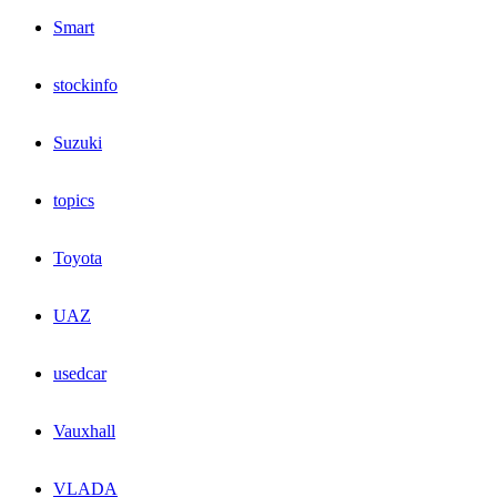
Smart
stockinfo
Suzuki
topics
Toyota
UAZ
usedcar
Vauxhall
VLADA