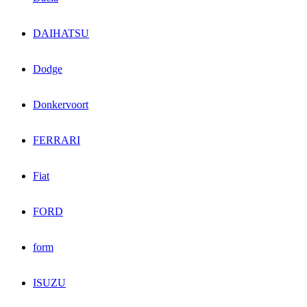
DAIHATSU
Dodge
Donkervoort
FERRARI
Fiat
FORD
form
ISUZU