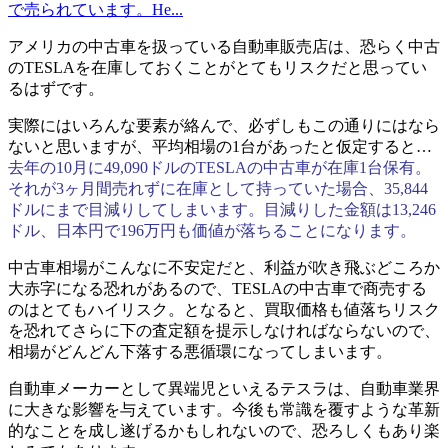
で売られています。He...
アメリカの中古車を扱っている自動車販売店は、恐らく中古
のTESLAを在庫しておくことがとてもリスクだと思ってい
るはずです。
実際にはいろんな要素が絡んで、必ずしもこの通りにはなら
ないと思いますが、平均相場の1台があったと仮定すると…
去年の10月に49,090ドルのTESLAの中古車が在庫1台保有。
それが3ヶ月間売れずに在庫として持っていた場合、35,844
ドルにまで目減りしてしまいます。目減りした金額は13,246
ドル、日本円で196万円も価値が落ちることになります。
中古車相場がこんなに不安定だと、利益が吹き飛ぶどころか
大赤字になる恐れがあるので、TESLAの中古車で商売する
のはとてもハイリスク。となると、買取価格も値落ちリスク
を恐れてさらに下の査定額を提示しなければならないので、
相場がどんどん下落する悪循環になってしまいます。
自動車メーカーとして異端児といえるテスラは、自動車業界
に大きな影響を与えています。今後も常識を覆すような革新
的なことを成し遂げるかもしれないので、恐ろしくもあり楽