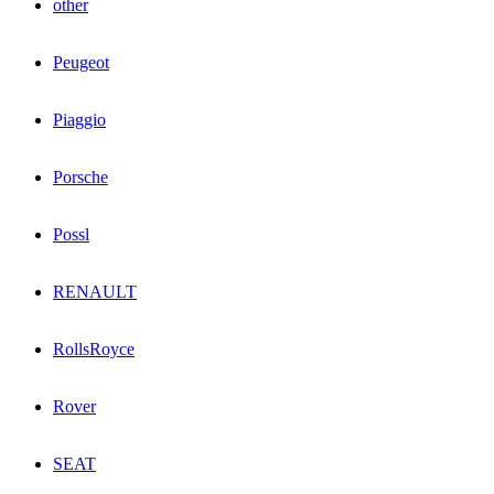
other
Peugeot
Piaggio
Porsche
Possl
RENAULT
RollsRoyce
Rover
SEAT