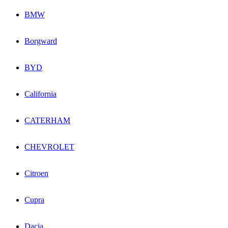
BMW
Borgward
BYD
California
CATERHAM
CHEVROLET
Citroen
Cupra
Dacia