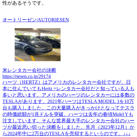
性があるそうです。
オートリーゼン|AUTORIESEN
米レンタカー会社の決断
https://riesen.co.jp/29174
ハーツ（HERTZ）はアメリカのレンタカー会社ですが、日
本に住んでいてもHertz =レンタカー会社だと知っている人も
多いと思います。アメリカのハーツのレンタカーには多数の
TESLAがあります。2021年ハーツはTESLA MODEL 3を10万
台も購入しました。この大量購入がきっかけとなってテスラ
の時価総額が1兆ドルを突破。ハーツは去年の春頃Molel Yも
注文しています。そんな世界最大手のレンタカー会社のハー
ツが最近思い切った決断をしました。先月（2023年12月）か
ら2024年中に2万台のTESLAを売却するというのです。↓↓↓