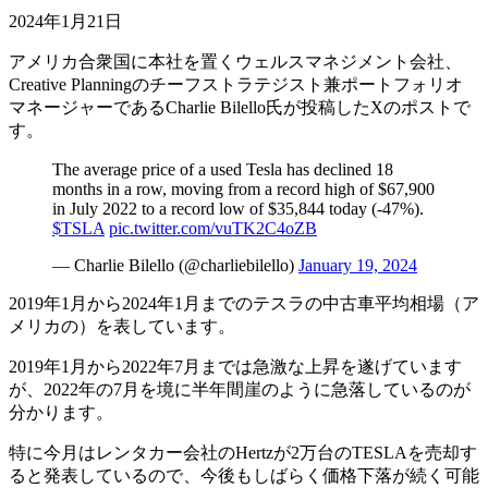
2024年1月21日
アメリカ合衆国に本社を置くウェルスマネジメント会社、
Creative Planningのチーフストラテジスト兼ポートフォリオ
マネージャーであるCharlie Bilello氏が投稿したXのポストで
す。
The average price of a used Tesla has declined 18
months in a row, moving from a record high of $67,900
in July 2022 to a record low of $35,844 today (-47%).
$TSLA
pic.twitter.com/vuTK2C4oZB
— Charlie Bilello (@charliebilello)
January 19, 2024
2019年1月から2024年1月までのテスラの中古車平均相場（ア
メリカの）を表しています。
2019年1月から2022年7月までは急激な上昇を遂げています
が、2022年の7月を境に半年間崖のように急落しているのが
分かります。
特に今月はレンタカー会社のHertzが2万台のTESLAを売却す
ると発表しているので、今後もしばらく価格下落が続く可能