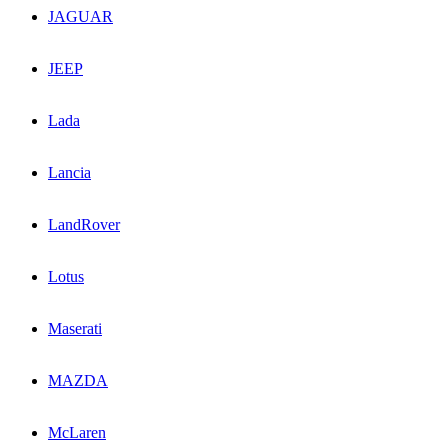
JAGUAR
JEEP
Lada
Lancia
LandRover
Lotus
Maserati
MAZDA
McLaren