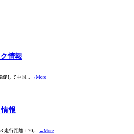
トック情報
営破綻して中国...
→More
ク情報
走行距離：70,...
→More