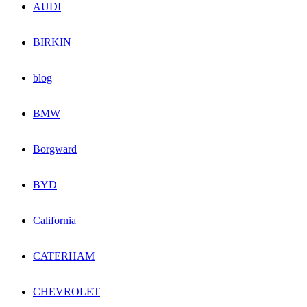
AUDI
BIRKIN
blog
BMW
Borgward
BYD
California
CATERHAM
CHEVROLET