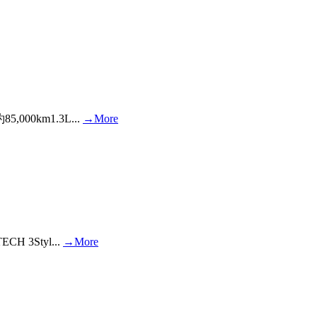
00km1.3L...
→More
 3Styl...
→More