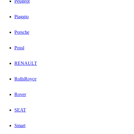
Peugeot
Piaggio
Porsche
Possl
RENAULT
RollsRoyce
Rover
SEAT
Smart