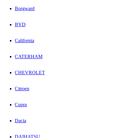
Borgward
BYD
California
CATERHAM
CHEVROLET
Citroen
Cupra
Dacia
DAIHATSU