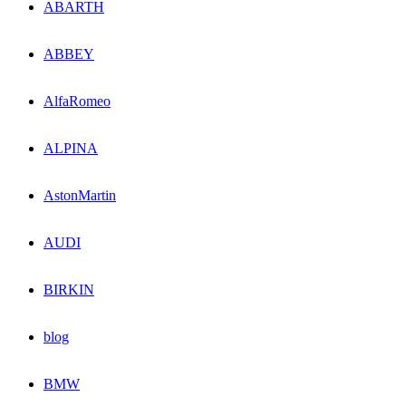
ABARTH
ABBEY
AlfaRomeo
ALPINA
AstonMartin
AUDI
BIRKIN
blog
BMW