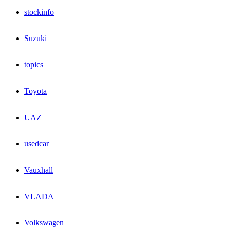
stockinfo
Suzuki
topics
Toyota
UAZ
usedcar
Vauxhall
VLADA
Volkswagen