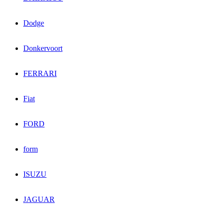
Dodge
Donkervoort
FERRARI
Fiat
FORD
form
ISUZU
JAGUAR