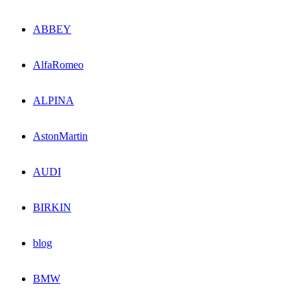
ABBEY
AlfaRomeo
ALPINA
AstonMartin
AUDI
BIRKIN
blog
BMW