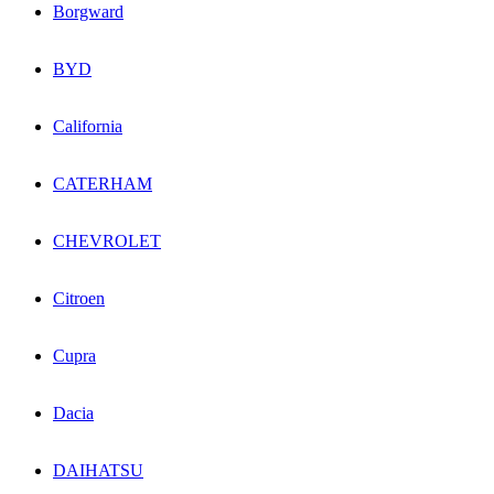
Borgward
BYD
California
CATERHAM
CHEVROLET
Citroen
Cupra
Dacia
DAIHATSU