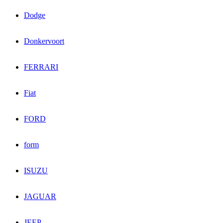
Dodge
Donkervoort
FERRARI
Fiat
FORD
form
ISUZU
JAGUAR
JEEP