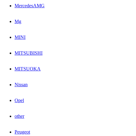
MercedesAMG
Mg
MINI
MITSUBISHI
MITSUOKA
Nissan
Opel
other
Peugeot