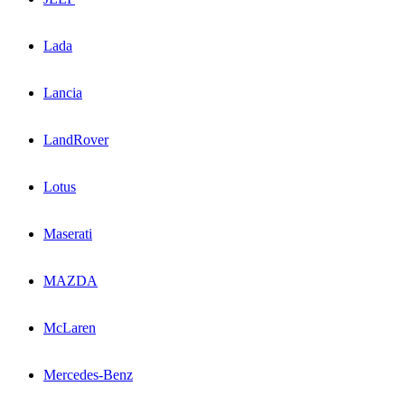
Lada
Lancia
LandRover
Lotus
Maserati
MAZDA
McLaren
Mercedes-Benz