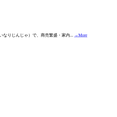
なりじんじゃ）で、商売繁盛・家内...
→More