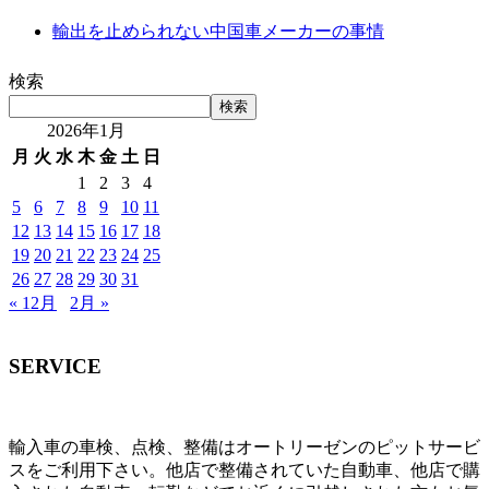
輸出を止められない中国車メーカーの事情
検索
検索
2026年1月
月
火
水
木
金
土
日
1
2
3
4
5
6
7
8
9
10
11
12
13
14
15
16
17
18
19
20
21
22
23
24
25
26
27
28
29
30
31
« 12月
2月 »
SERVICE
輸入車の車検、点検、整備はオートリーゼンのピットサービ
スをご利用下さい。他店で整備されていた自動車、他店で購