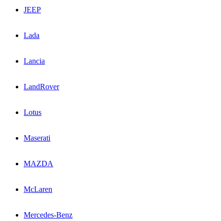
JEEP
Lada
Lancia
LandRover
Lotus
Maserati
MAZDA
McLaren
Mercedes-Benz