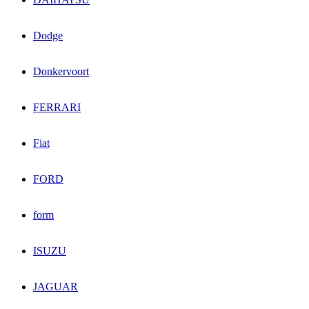
Dodge
Donkervoort
FERRARI
Fiat
FORD
form
ISUZU
JAGUAR