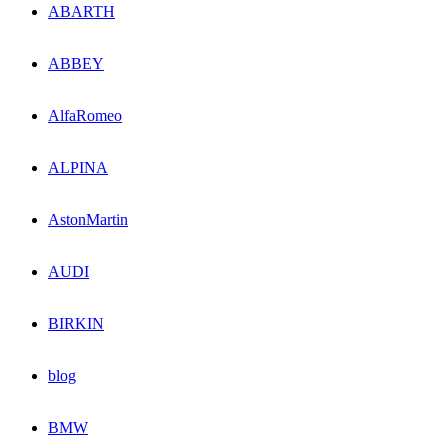
ABARTH
ABBEY
AlfaRomeo
ALPINA
AstonMartin
AUDI
BIRKIN
blog
BMW