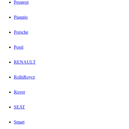
Peugeot
Piaggio
Porsche
Possl
RENAULT
RollsRoyce
Rover
SEAT
Smart