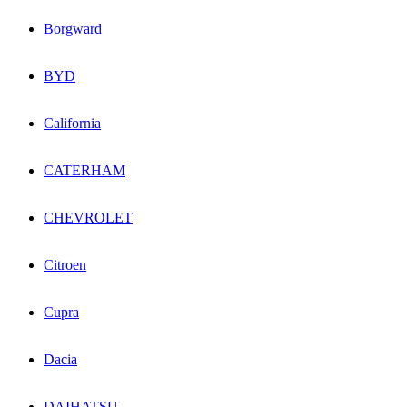
Borgward
BYD
California
CATERHAM
CHEVROLET
Citroen
Cupra
Dacia
DAIHATSU