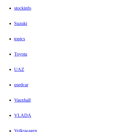
stockinfo
Suzuki
topics
Toyota
UAZ
usedcar
Vauxhall
VLADA
Volkswagen