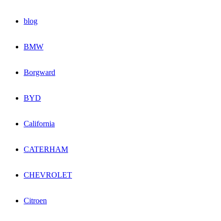
blog
BMW
Borgward
BYD
California
CATERHAM
CHEVROLET
Citroen