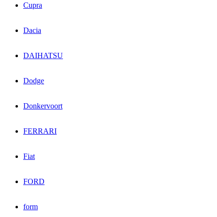
Cupra
Dacia
DAIHATSU
Dodge
Donkervoort
FERRARI
Fiat
FORD
form