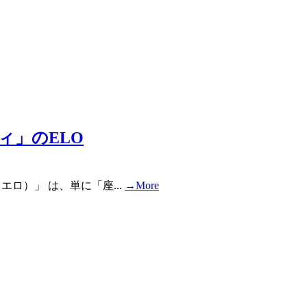
ィ」のELO
（エロ）」 は、単に「座...
→More