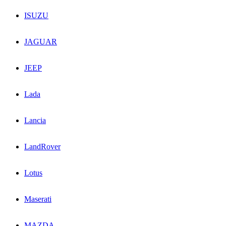
ISUZU
JAGUAR
JEEP
Lada
Lancia
LandRover
Lotus
Maserati
MAZDA