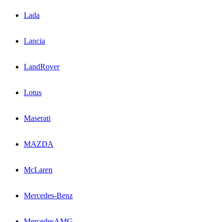
Lada
Lancia
LandRover
Lotus
Maserati
MAZDA
McLaren
Mercedes-Benz
MercedesAMG