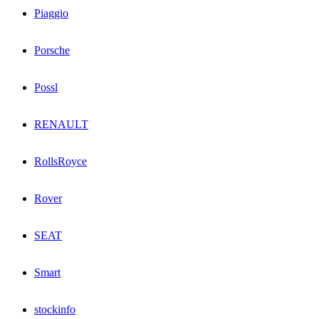
Piaggio
Porsche
Possl
RENAULT
RollsRoyce
Rover
SEAT
Smart
stockinfo