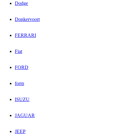
Dodge
Donkervoort
FERRARI
Fiat
FORD
form
ISUZU
JAGUAR
JEEP