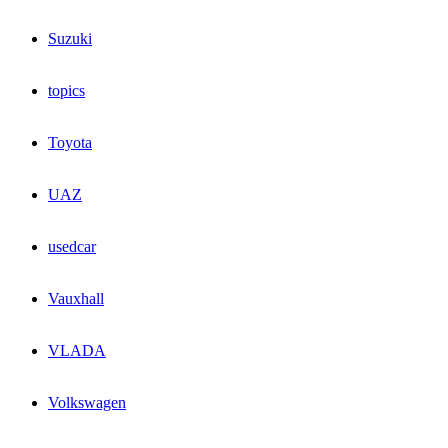
Suzuki
topics
Toyota
UAZ
usedcar
Vauxhall
VLADA
Volkswagen