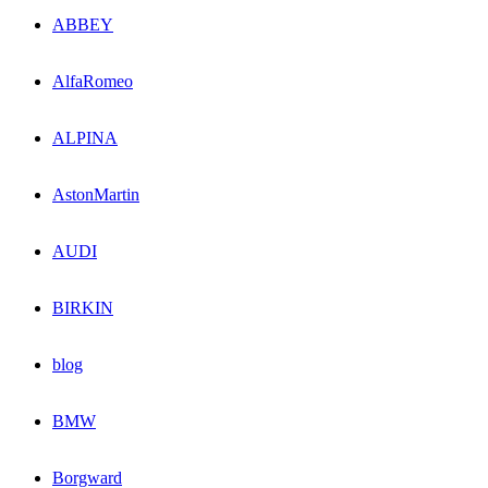
ABBEY
AlfaRomeo
ALPINA
AstonMartin
AUDI
BIRKIN
blog
BMW
Borgward