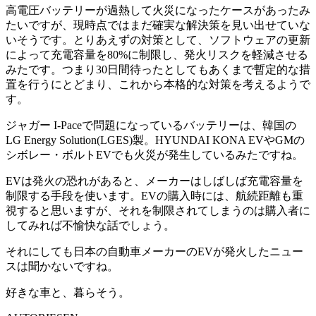
高電圧バッテリーが過熱して火災になったケースがあったみ
たいですが、現時点ではまだ確実な解決策を見い出せていな
いそうです。とりあえずの対策として、ソフトウェアの更新
によって充電容量を80%に制限し、発火リスクを軽減させる
みたです。つまり30日間待ったとしてもあくまで暫定的な措
置を行うにとどまり、これから本格的な対策を考えるようで
す。
ジャガー I-Paceで問題になっているバッテリーは、韓国の
LG Energy Solution(LGES)製。HYUNDAI KONA EVやGMの
シボレー・ボルトEVでも火災が発生しているみたですね。
EVは発火の恐れがあると、メーカーはしばしば充電容量を
制限する手段を使います。EVの購入時には、航続距離も重
視すると思いますが、それを制限されてしまうのは購入者に
してみれば不愉快な話でしょう。
それにしても日本の自動車メーカーのEVが発火したニュー
スは聞かないですね。
好きな車と、暮らそう。