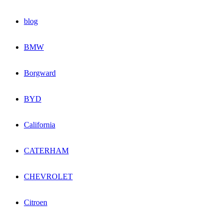
blog
BMW
Borgward
BYD
California
CATERHAM
CHEVROLET
Citroen