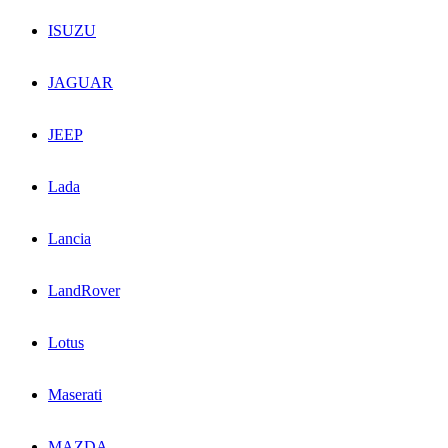
ISUZU
JAGUAR
JEEP
Lada
Lancia
LandRover
Lotus
Maserati
MAZDA