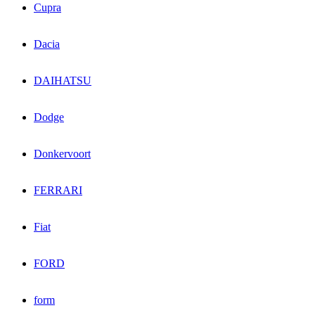
Cupra
Dacia
DAIHATSU
Dodge
Donkervoort
FERRARI
Fiat
FORD
form