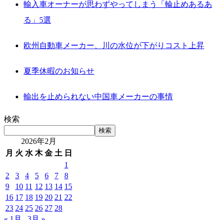
輸入車オーナーが思わずやってしまう「輪止めあるあ
る」5選
欧州自動車メーカー、川の水位が下がりコスト上昇
夏季休暇のお知らせ
輸出を止められない中国車メーカーの事情
検索
検索
2026年2月
月
火
水
木
金
土
日
1
2
3
4
5
6
7
8
9
10
11
12
13
14
15
16
17
18
19
20
21
22
23
24
25
26
27
28
« 1月
3月 »