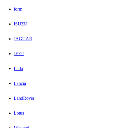
form
ISUZU
JAGUAR
JEEP
Lada
Lancia
LandRover
Lotus
Maserati