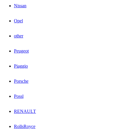
Nissan
Opel
other
Peugeot
Piaggio
Porsche
Possl
RENAULT
RollsRoyce