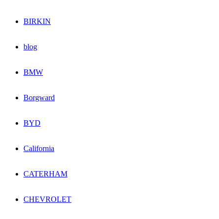
BIRKIN
blog
BMW
Borgward
BYD
California
CATERHAM
CHEVROLET