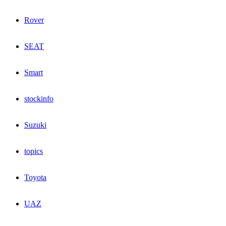
Rover
SEAT
Smart
stockinfo
Suzuki
topics
Toyota
UAZ