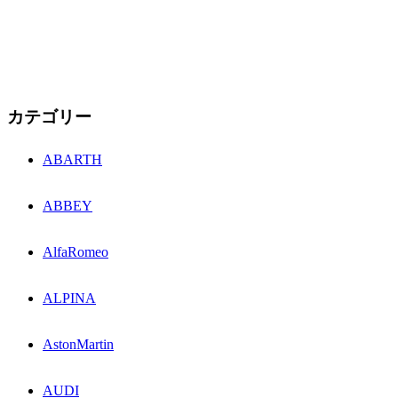
カテゴリー
ABARTH
ABBEY
AlfaRomeo
ALPINA
AstonMartin
AUDI