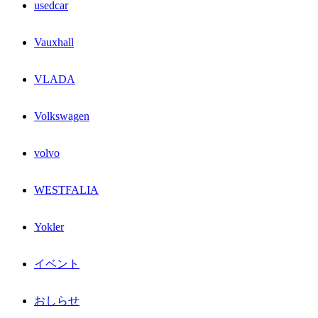
usedcar
Vauxhall
VLADA
Volkswagen
volvo
WESTFALIA
Yokler
イベント
おしらせ