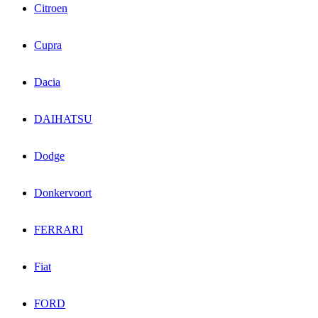
Citroen
Cupra
Dacia
DAIHATSU
Dodge
Donkervoort
FERRARI
Fiat
FORD