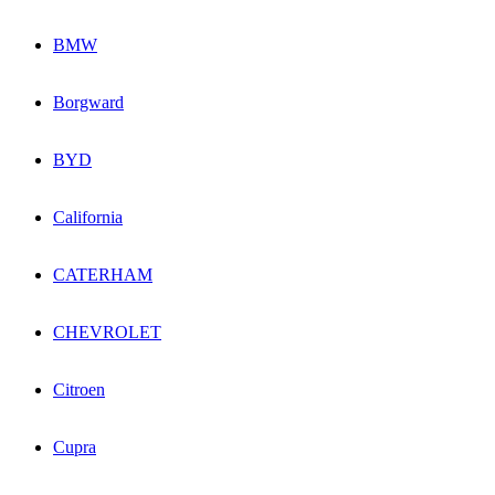
BMW
Borgward
BYD
California
CATERHAM
CHEVROLET
Citroen
Cupra