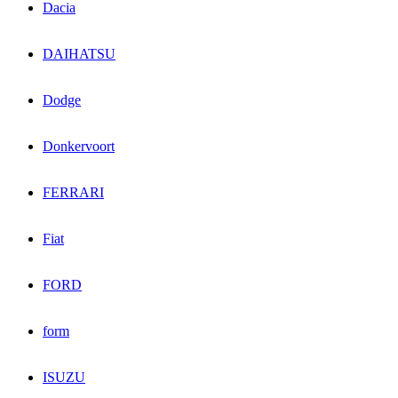
Dacia
DAIHATSU
Dodge
Donkervoort
FERRARI
Fiat
FORD
form
ISUZU