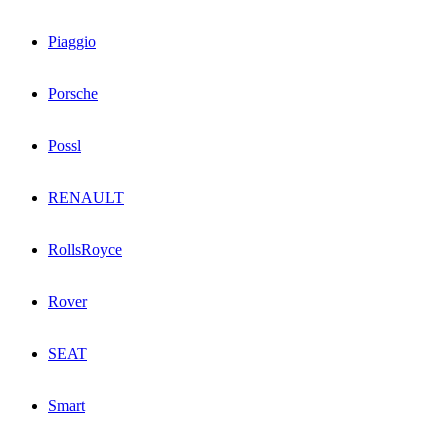
Piaggio
Porsche
Possl
RENAULT
RollsRoyce
Rover
SEAT
Smart