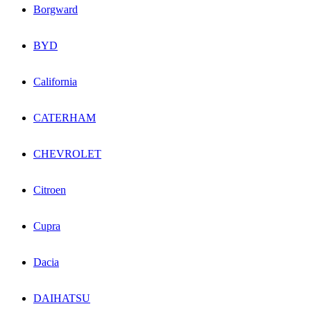
Borgward
BYD
California
CATERHAM
CHEVROLET
Citroen
Cupra
Dacia
DAIHATSU