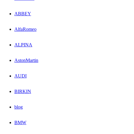
ABBEY
AlfaRomeo
ALPINA
AstonMartin
AUDI
BIRKIN
blog
BMW