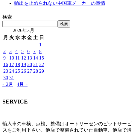
輸出を止められない中国車メーカーの事情
検索
検索
2026年3月
月
火
水
木
金
土
日
1
2
3
4
5
6
7
8
9
10
11
12
13
14
15
16
17
18
19
20
21
22
23
24
25
26
27
28
29
30
31
« 2月
4月 »
SERVICE
輸入車の車検、点検、整備はオートリーゼンのピットサービ
スをご利用下さい。他店で整備されていた自動車、他店で購