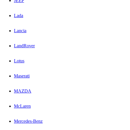
JEEP
Lada
Lancia
LandRover
Lotus
Maserati
MAZDA
McLaren
Mercedes-Benz