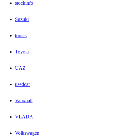
stockinfo
Suzuki
topics
Toyota
UAZ
usedcar
Vauxhall
VLADA
Volkswagen