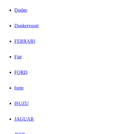
Dodge
Donkervoort
FERRARI
Fiat
FORD
form
ISUZU
JAGUAR