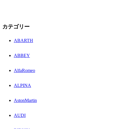
カテゴリー
ABARTH
ABBEY
AlfaRomeo
ALPINA
AstonMartin
AUDI