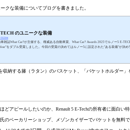
のユニークな装備についてブログを書きました。
E-TECH のユニークな装備
jp/35594
What Car?が主催する、権威ある自動車賞、What Car? Awards 2025でルノー5 E-TECH エレク
r of the Year"をダブル受賞しました。今回の受賞の決めてはルノー5に設定された"ある装
る装備とは、バゲットホルダー（フランスパンホルダー）です。Renault.frより引用籐
きる、というユーモアあふれるアイ...
ケットを収納する籐（ラタン）のバスケット、「バケットホルダー
アピールしたいのか、Renault 5 E-Techの所有者に面白
氏のベーカリーショップ、メゾンカイザーでバケットを無料で