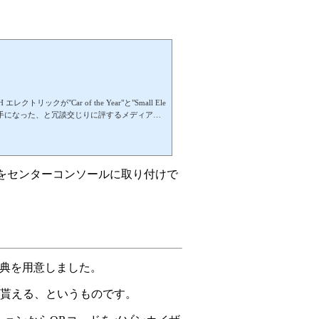
トリックが"Car of the Year"と"Small Ele
備"が決め手になった、と冗談交じりに評するメディアも
（ラタン）の細長いバスケットをセンターコンソー
」をセンターコンソールに取り付けで
い特典を用意しました。
貰える、というものです。