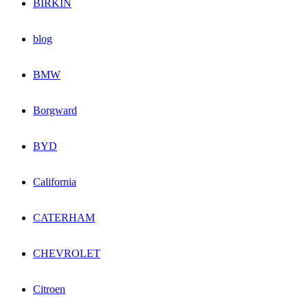
BIRKIN
blog
BMW
Borgward
BYD
California
CATERHAM
CHEVROLET
Citroen