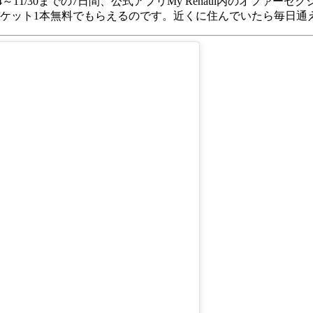
は、11/24～11/30までの7日間、公式アプリMy Renaul内のオ
ケット1本無料でもらえるのです。近くに住んでいたら毎日通