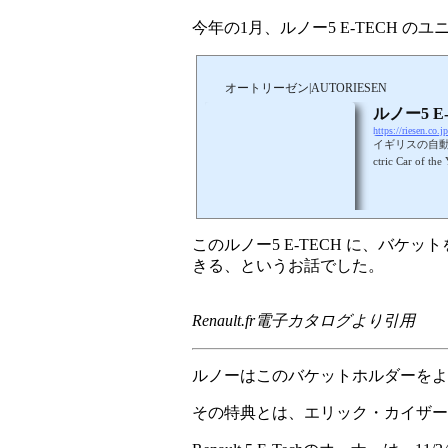
今年の1月、ルノー5 E-TECH 
オートリーゼン|AUTORIESEN
ルノー5 
https://riesen.co.
イギリスの自動車雑誌
ctric Ca
ありました。あ
ルに取り付けで
このルノー5 E-TECH に、バ
きる、というお話でした。
Renault.fr電子カタログより引用
ルノーはこのバケットホルダーをよほど
その特典とは、エリック・カイザー