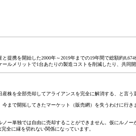
携を開始した2000年～2019年までの19年間で総額約8,67
ケールメリットで1台あたりの製造コストを削減したり、共同
日産株を全部売却してアライアンスを完全に解消する、と言う
、今まで開拓してきたマーケット（販売網）を失うわけに行き
ルノー単独では自由に売却することができません。仮にルノー
は完全に縁を切れない関係になっています。