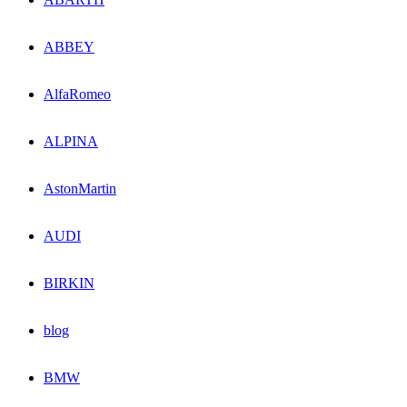
ABBEY
AlfaRomeo
ALPINA
AstonMartin
AUDI
BIRKIN
blog
BMW