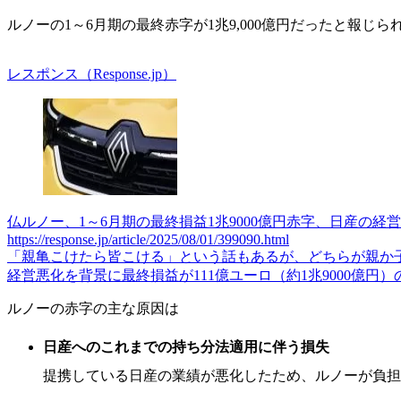
ルノーの1～6月期の最終赤字が1兆9,000億円だったと報じら
レスポンス（Response.jp）
仏ルノー、1～6月期の最終損益1兆9000億円赤字、日産の経営
https://response.jp/article/2025/08/01/399090.html
「親亀こけたら皆こける」という話もあるが、どちらが親か子
経営悪化を背景に最終損益が111億ユーロ（約1兆9000億円
ルノーの赤字の主な原因は
日産へのこれまでの持ち分法適用に伴う損失
提携している日産の業績が悪化したため、ルノーが負担