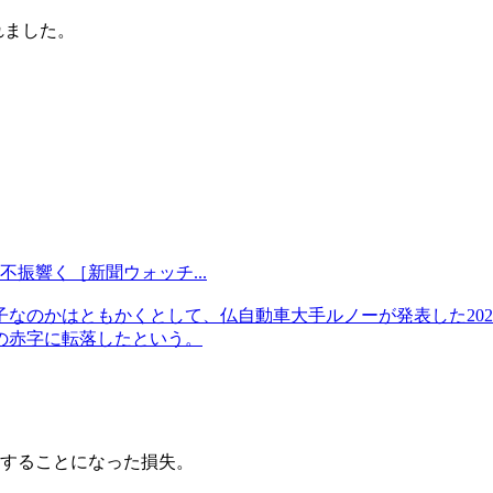
れました。
不振響く［新聞ウォッチ...
なのかはともかくとして、仏自動車大手ルノーが発表した202
）の赤字に転落したという。
することになった損失。