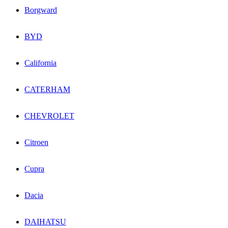
Borgward
BYD
California
CATERHAM
CHEVROLET
Citroen
Cupra
Dacia
DAIHATSU