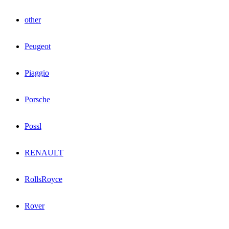
other
Peugeot
Piaggio
Porsche
Possl
RENAULT
RollsRoyce
Rover