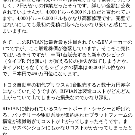
しく、2日がかりの作業だったそうです。詳しい金額は公表
されていませんが、4,000ドル～6,000ドル位だと言われてい
ます。4,000ドル～6,000ドルもかなり高額修理です。完璧で
はないにしても最初の見積に比べたらかなり安いと感じてし
まいますね。
さて、このRIVIANは最近最も注目されているEVメーカーの
1つですが、ここ最近株価が急落しています。そこそこ売れ
てはいるそうですが、車両1台販売すると新車のシビック
（タイプRでは無い）が買える位の損失が出てしまうとか。
タイプRじゃなくてもシビックの新車は30,000ドル位なの
で、日本円で450万円位になります。
トヨタ自動車の初代プリウスも1台販売すると数十万円赤字
になっていたそうですが、RIVIANは製造コストがどんどん
上がっていて出てしまった損失なのでかなり深刻。
RIVIANに使われているスケートボード・シャシーと呼ばれ
る、バッテリーや駆動系等が集約されたプラットフォームの
構造が複雑過ぎてコストが上がってしまったそうです。ま
た、サスペンションにもかなりコストがかかってしまったと
か。