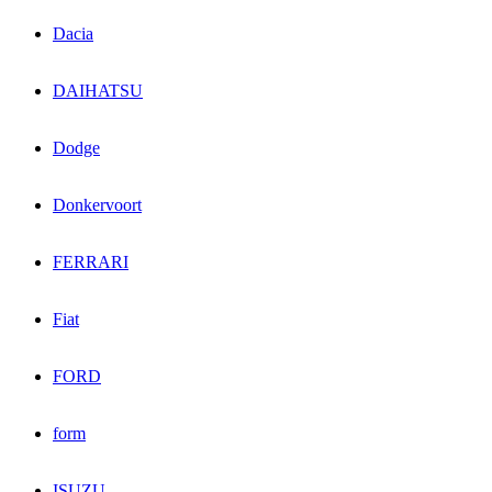
Dacia
DAIHATSU
Dodge
Donkervoort
FERRARI
Fiat
FORD
form
ISUZU