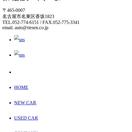
〒465-0007
名古屋市名東区香坂1823
TEL.052-774-6151 / FAX.052-775-3341
email. auto@riesen.co.jp
HOME
NEW CAR
USED CAR