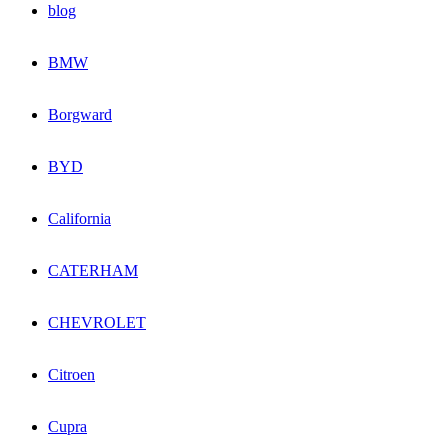
blog
BMW
Borgward
BYD
California
CATERHAM
CHEVROLET
Citroen
Cupra