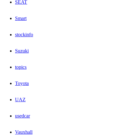
SEAT
Smart
stockinfo
Suzuki
topics
Toyota
UAZ
usedcar
Vauxhall