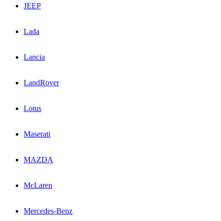
JEEP
Lada
Lancia
LandRover
Lotus
Maserati
MAZDA
McLaren
Mercedes-Benz