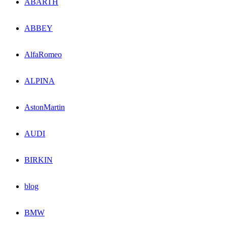
ABARTH
ABBEY
AlfaRomeo
ALPINA
AstonMartin
AUDI
BIRKIN
blog
BMW