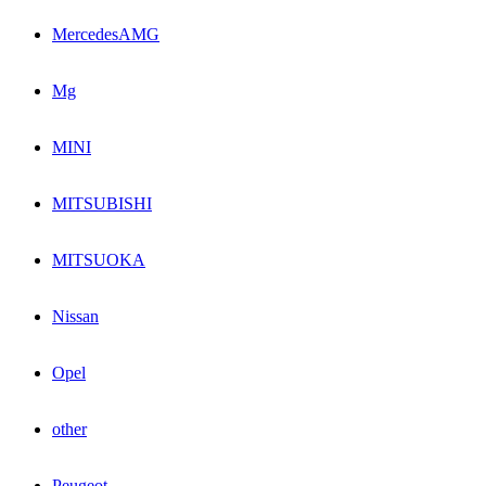
MercedesAMG
Mg
MINI
MITSUBISHI
MITSUOKA
Nissan
Opel
other
Peugeot