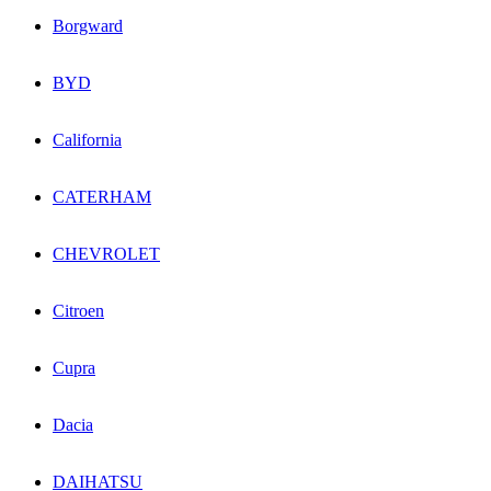
Borgward
BYD
California
CATERHAM
CHEVROLET
Citroen
Cupra
Dacia
DAIHATSU