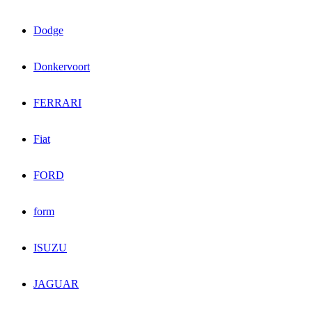
Dodge
Donkervoort
FERRARI
Fiat
FORD
form
ISUZU
JAGUAR