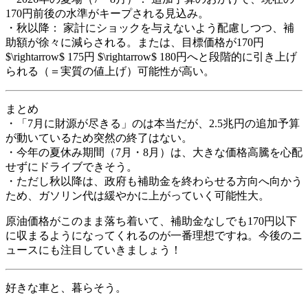
170円前後の水準がキープされる見込み。
・秋以降： 家計にショックを与えないよう配慮しつつ、補
助額が徐々に減らされる。または、目標価格が170円
$\rightarrow$
175円
$\rightarrow$
180円へと段階的に引き上げ
られる（＝実質の値上げ）可能性が高い。
まとめ
・「7月に財源が尽きる」のは本当だが、2.5兆円の追加予算
が動いているため突然の終了はない。
・今年の夏休み期間（7月・8月）は、大きな価格高騰を心配
せずにドライブできそう。
・ただし秋以降は、政府も補助金を終わらせる方向へ向かう
ため、ガソリン代は緩やかに上がっていく可能性大。
原油価格がこのまま落ち着いて、補助金なしでも170円以下
に収まるようになってくれるのが一番理想ですね。今後のニ
ュースにも注目していきましょう！
好きな車と、暮らそう。