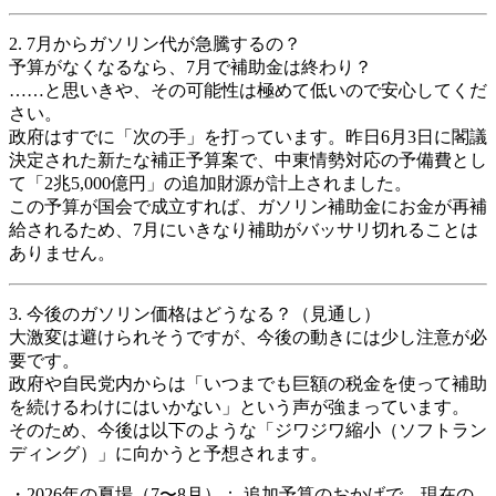
2. 7月からガソリン代が急騰するの？
予算がなくなるなら、7月で補助金は終わり？
……と思いきや、その可能性は極めて低いので安心してくだ
さい。
政府はすでに「次の手」を打っています。昨日6月3日に閣議
決定された新たな補正予算案で、中東情勢対応の予備費とし
て「2兆5,000億円」の追加財源が計上されました。
この予算が国会で成立すれば、ガソリン補助金にお金が再補
給されるため、7月にいきなり補助がバッサリ切れることは
ありません。
3. 今後のガソリン価格はどうなる？（見通し）
大激変は避けられそうですが、今後の動きには少し注意が必
要です。
政府や自民党内からは「いつまでも巨額の税金を使って補助
を続けるわけにはいかない」という声が強まっています。
そのため、今後は以下のような「ジワジワ縮小（ソフトラン
ディング）」に向かうと予想されます。
・2026年の夏場（7〜8月）： 追加予算のおかげで、現在の