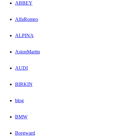
ABBEY
AlfaRomeo
ALPINA
AstonMartin
AUDI
BIRKIN
blog
BMW
Borgward