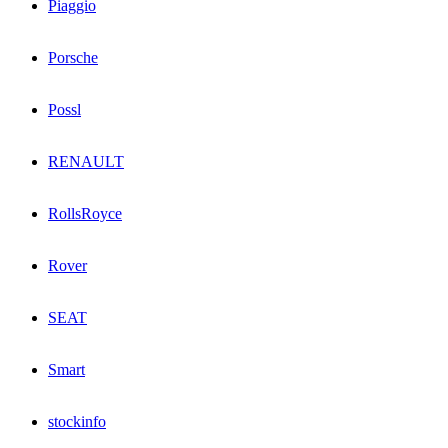
Piaggio
Porsche
Possl
RENAULT
RollsRoyce
Rover
SEAT
Smart
stockinfo