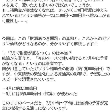
スを見て、驚いた方も多いのではないでしょうか。
もし補助金が突然なくなれば、せっかく170円程度に抑えら
れているガソリン価格が一気に190円〜200円台へ跳ね上がる
可能性も……。
今回は、この「財源底つき問題」の真相と、これからのガソ
リン価格がどうなるのか、分かりやすく解説します！
1. 「7月で財源が底をつく」のは本当？
結論から言うと、「今のペースで使い続けると7月中に予算
がなくなる」というのは事実です。
国が用意していたガソリン補助金の財源（約1兆800億円）で
すが、中東情勢の緊迫化による原油高の影響で、予想以上の
スピードで消費されています。
・4月に約3,100億円
・5月には約5,000億円（試算）が使われた
このままのペースだと、7月中旬〜下旬には当初の予算が完
全に枯渇する見通しになっています。