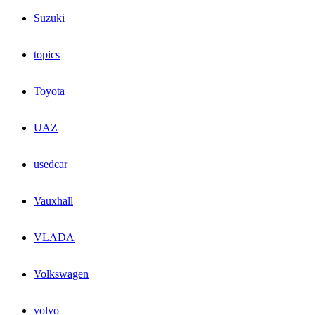
Suzuki
topics
Toyota
UAZ
usedcar
Vauxhall
VLADA
Volkswagen
volvo