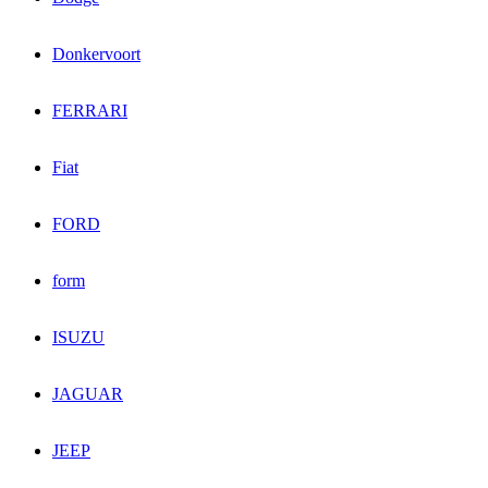
Donkervoort
FERRARI
Fiat
FORD
form
ISUZU
JAGUAR
JEEP