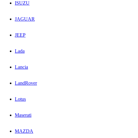
ISUZU
JAGUAR
JEEP
Lada
Lancia
LandRover
Lotus
Maserati
MAZDA