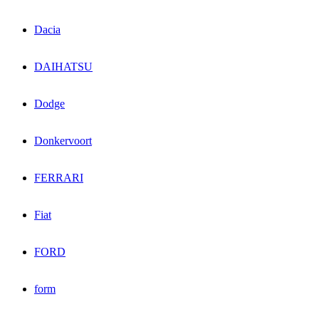
Dacia
DAIHATSU
Dodge
Donkervoort
FERRARI
Fiat
FORD
form