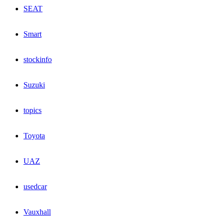
SEAT
Smart
stockinfo
Suzuki
topics
Toyota
UAZ
usedcar
Vauxhall