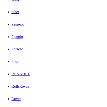
other
Peugeot
Piaggio
Porsche
Possl
RENAULT
RollsRoyce
Rover