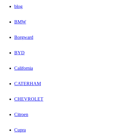
blog
BMW
Borgward
BYD
California
CATERHAM
CHEVROLET
Citroen
Cupra