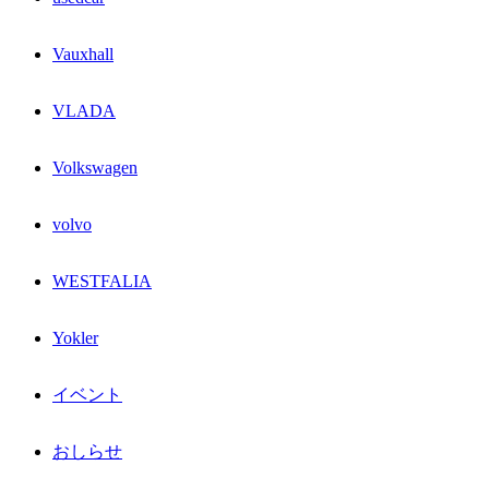
Vauxhall
VLADA
Volkswagen
volvo
WESTFALIA
Yokler
イベント
おしらせ