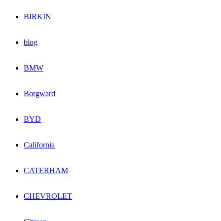
BIRKIN
blog
BMW
Borgward
BYD
California
CATERHAM
CHEVROLET