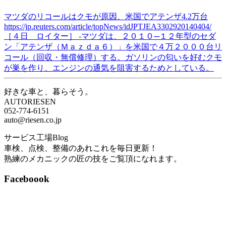
マツダのリコールはクモが原因、米国でアテンザ4.2万台
https://jp.reuters.com/article/topNews/idJPTJEA3302920140404/
［４日 ロイター］ -マツダは、２０１０─１２年型のセダ
ン「アテンザ（Ｍａｚｄａ６）」を米国で４万２０００台リ
コール（回収・無償修理）する。ガソリンの匂いを好むクモ
が巣を作り、エンジンの通気を阻害するためとしている。
好きな車と、暮らそう。
AUTORIESEN
052-774-6151
auto@riesen.co.jp
サービス工場Blog
車検、点検、整備のあれこれを毎日更新！
熟練のメカニックの匠の技をご覧頂になれます。
Faceboook