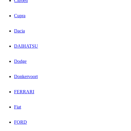
Citroen
Cupra
Dacia
DAIHATSU
Dodge
Donkervoort
FERRARI
Fiat
FORD