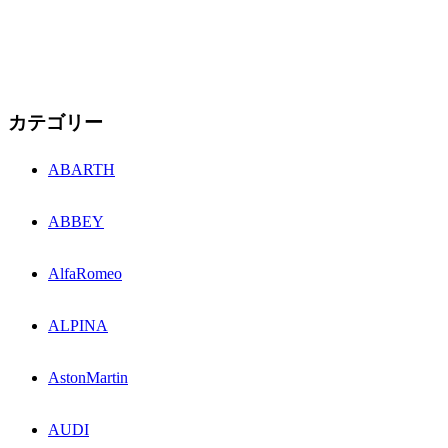
カテゴリー
ABARTH
ABBEY
AlfaRomeo
ALPINA
AstonMartin
AUDI