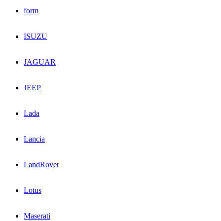
form
ISUZU
JAGUAR
JEEP
Lada
Lancia
LandRover
Lotus
Maserati