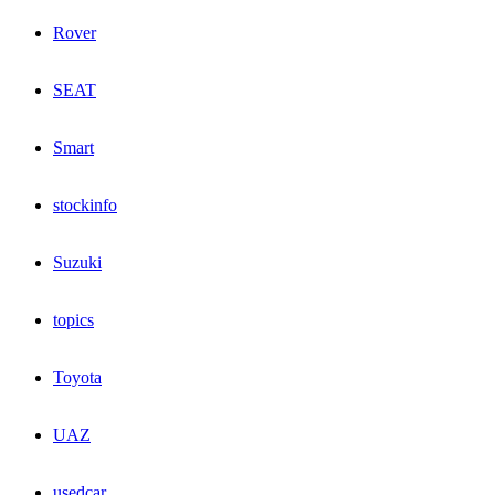
Rover
SEAT
Smart
stockinfo
Suzuki
topics
Toyota
UAZ
usedcar