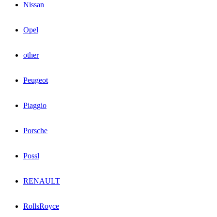
Nissan
Opel
other
Peugeot
Piaggio
Porsche
Possl
RENAULT
RollsRoyce