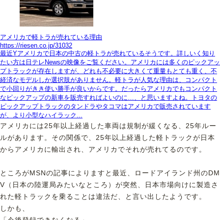
アメリカで軽トラが売れている理由
https://riesen.co.jp/31032
最近Yアメリカで日本の中古の軽トラが売れているそうです。詳しいく知り
たい方は日テレNewsの映像をご覧ください。アメリカには多くのピックアッ
プトラックが存在しますが、どれも不必要に大きくて重量もとても重く、不
経済なモデルしか選択肢がありません。軽トラが人気な理由は、コンパクト
で小回りがきき使い勝手が良いからです。だったらアメリカでもコンパクト
なピックアップの新車を販売すればよいのに…、と思いますよね。トヨタの
ピックアップトラックのタンドラやタコマはアメリカで販売されています
が、より小型なハイラック...
アメリカには25年以上経過した車両は規制が緩くなる、25年ルー
ルがあります。その関係で、25年以上経過した軽トラックが日本
からアメリカに輸出され、アメリカでそれが売れてるのです。
ところがMSNの記事によりますと最近、ロードアイランド州のDM
V（日本の陸運局みたいなところ）が突然、日本市場向けに製造さ
れた軽トラックを乗ることは違法だ、と言い出したようです。
しかも、