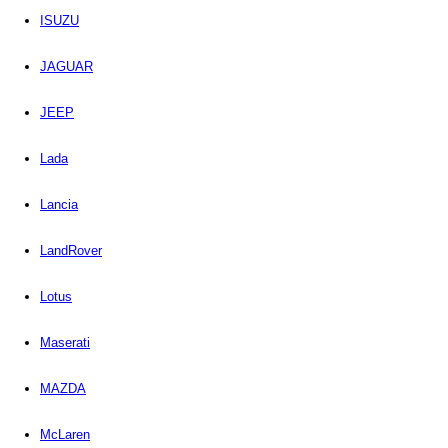
ISUZU
JAGUAR
JEEP
Lada
Lancia
LandRover
Lotus
Maserati
MAZDA
McLaren