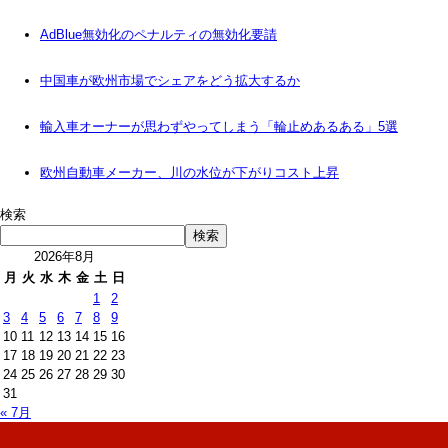
AdBlue無効化のペナルティの無効化要請
中国車が欧州市場でシェアをどう拡大するか
輸入車オーナーが思わずやってしまう「輪止めあるある」5選
欧州自動車メーカー、川の水位が下がりコスト上昇
検索
検索
2026年8月
月
火
水
木
金
土
日
1
2
3
4
5
6
7
8
9
10
11
12
13
14
15
16
17
18
19
20
21
22
23
24
25
26
27
28
29
30
31
« 7月