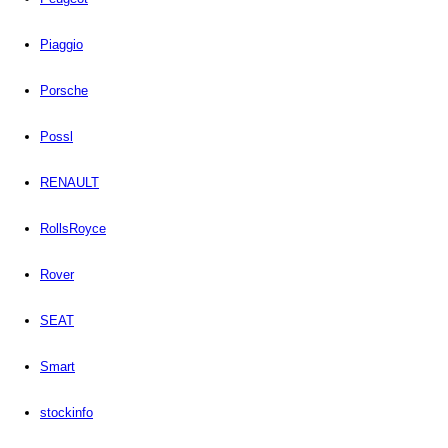
Piaggio
Porsche
Possl
RENAULT
RollsRoyce
Rover
SEAT
Smart
stockinfo