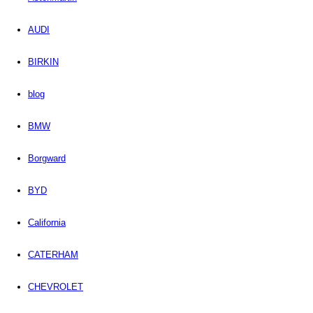
AUDI
BIRKIN
blog
BMW
Borgward
BYD
California
CATERHAM
CHEVROLET