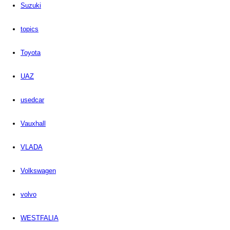
Suzuki
topics
Toyota
UAZ
usedcar
Vauxhall
VLADA
Volkswagen
volvo
WESTFALIA