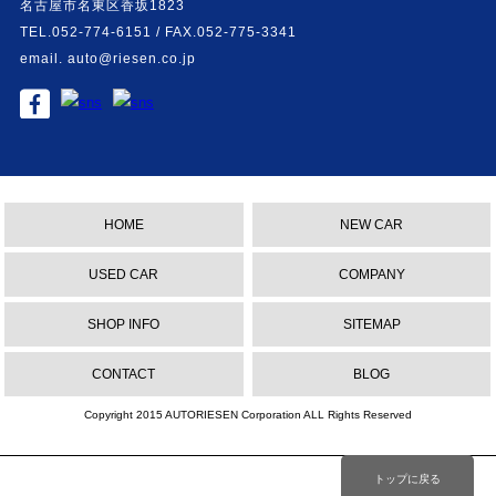
名古屋市名東区香坂1823
TEL.052-774-6151 / FAX.052-775-3341
email. auto@riesen.co.jp
HOME
NEW CAR
USED CAR
COMPANY
SHOP INFO
SITEMAP
CONTACT
BLOG
Copyright 2015 AUTORIESEN Corporation ALL Rights Reserved
トップに戻る