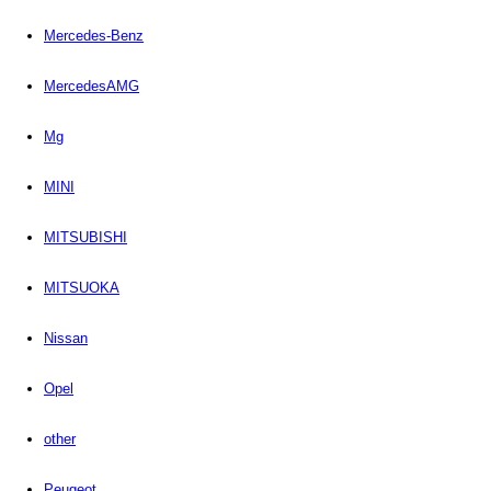
Mercedes-Benz
MercedesAMG
Mg
MINI
MITSUBISHI
MITSUOKA
Nissan
Opel
other
Peugeot