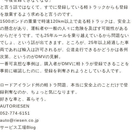
「今後登録できなくなる」
と言う話ではなくて、すでに登録している軽トラックからも登録
を放棄するよう求めると言うのです。
1500ポンドの重量で時速120km以上で走る軽トラックは、安全上
の懸念があり、運転者や一般の人々に危険を及ぼす可能性がある
からだそうです。でも25年ルールを乗り越えているから問題ない
でしょ、という話が出てきます。ところが、25年以上経過した車
両であれば輸入は許可されるが、公道走行できるかどうかは各州
次第、というのがDMVの見解。
一番可哀想な事例は、購入者がDMVに軽トラが登録できることを
事前に確認したのに、登録を剥奪されようとしている人です。
ロードアイランド州の軽トラ問題、本当に安全上のことだけで登
録剥奪なのか、ちょっと気になります。
好きな車と、暮らそう。
AUTORIESEN
052-774-6151
auto@riesen.co.jp
サービス工場Blog