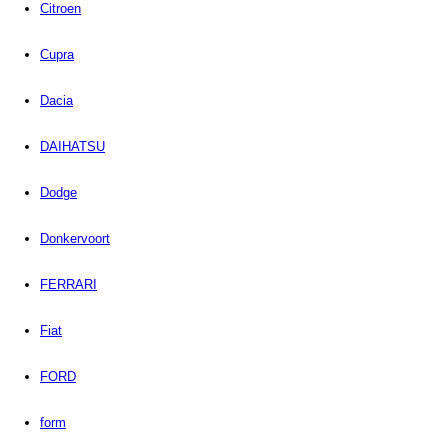
Citroen
Cupra
Dacia
DAIHATSU
Dodge
Donkervoort
FERRARI
Fiat
FORD
form