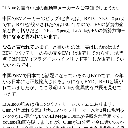
Li Autoと言う中国の自動車メーカーをご存知でしょうか。
中国のEVメーカーのビッグ3と言えば、BYD、NIO、Xpeng
です。BYDが設立されたのは1995年なので、EVの新勢力企
業と言う括りだと、NIO、Xpeng、Li AutoがEVの新勢力御三
家に
なると言われています
。
なると言われています
、と書いたのは、実はLi Autoはまだ
BEV（バッテリーのみの完全EV）は販売しておらず、現時
点ではPHEV（プラグインハイブリッド車）しか販売してい
ないからです。
中国のEVで日本でも話題になっているのはBYDです。今年
から日本にも正規輸入されるようになりBYD、BYDと騒が
れていましたが、ここ最近Li Autoが驚異的な成長を見せて
います。
Li Autoの強みは独自のバッテリーシステムにあります。
Qilinと呼ばれる第3世代CTPバッテリーで、来年2月に燃料タ
ンクの無い完全なEVの
Li Mega
にQilinが搭載され予定です。
Youtube動画を貼りましたが、Qilinが11分程で空に近い6%か