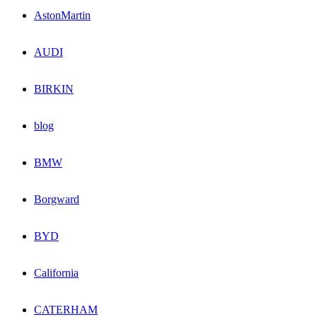
AstonMartin
AUDI
BIRKIN
blog
BMW
Borgward
BYD
California
CATERHAM