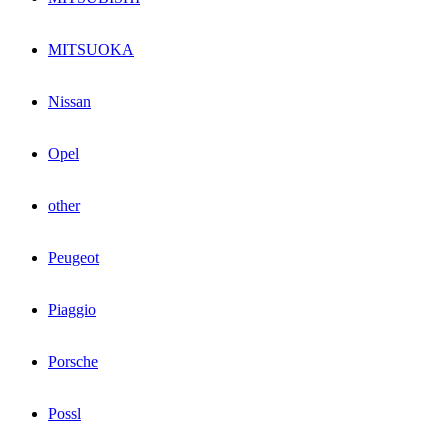
MITSUOKA
Nissan
Opel
other
Peugeot
Piaggio
Porsche
Possl