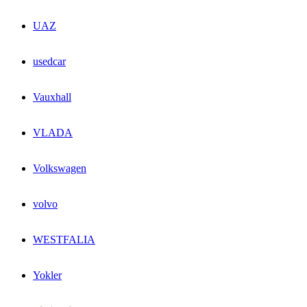
UAZ
usedcar
Vauxhall
VLADA
Volkswagen
volvo
WESTFALIA
Yokler