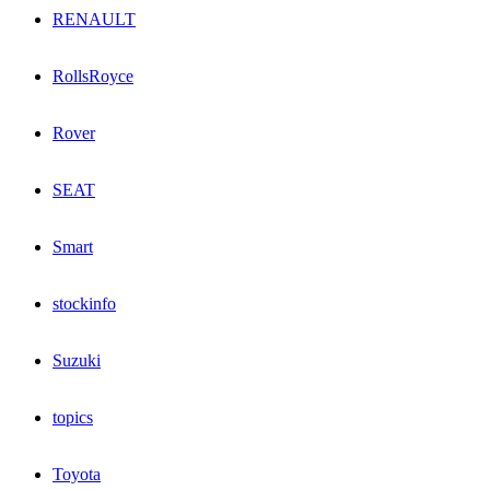
RENAULT
RollsRoyce
Rover
SEAT
Smart
stockinfo
Suzuki
topics
Toyota