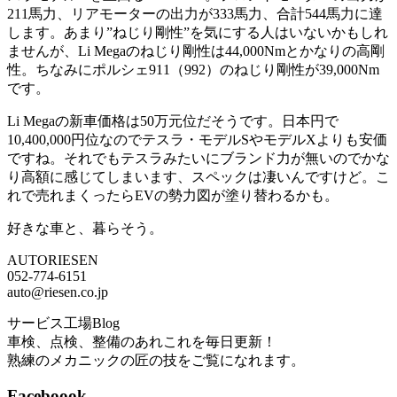
211馬力、リアモーターの出力が333馬力、合計544馬力に達
します。あまり”ねじり剛性”を気にする人はいないかもしれ
ませんが、Li Megaのねじり剛性は44,000Nmとかなりの高剛
性。ちなみにポルシェ911（992）のねじり剛性が39,000Nm
です。
Li Megaの新車価格は50万元位だそうです。日本円で
10,400,000円位なのでテスラ・モデルSやモデルXよりも安価
ですね。それでもテスラみたいにブランド力が無いのでかな
り高額に感じてしまいます、スペックは凄いんですけど。こ
れで売れまくったらEVの勢力図が塗り替わるかも。
好きな車と、暮らそう。
AUTORIESEN
052-774-6151
auto@riesen.co.jp
サービス工場Blog
車検、点検、整備のあれこれを毎日更新！
熟練のメカニックの匠の技をご覧になれます。
Faceboook