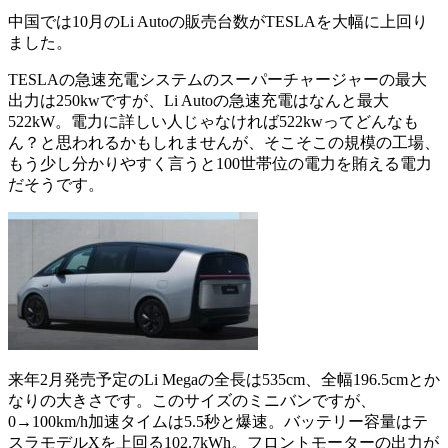
中国では10月のLi Autoの販売台数がTESLAを大幅に上回り
ました。
TESLAの急速充電システムのスーパーチャージャーの最大
出力は250kwですが、Li Autoの急速充電はなんと最大
522kW。電力に詳しい人じゃなければ522kwってどんなも
ん？と思われるかもしれませんが、そこそこの規模の工場、
もう少し分かりやすく言うと100世帯位の電力を賄える電力
だそうです。
来年2月発売予定のLi Megaの全長は535cm、全幅196.5cmとか
なりの大きさです。このサイズのミニバンですが、
0→100km/h加速タイムは5.5秒と爆速。バッテリー容量はテ
スラモデルXを上回る102.7kWh。フロントモーターの出力が