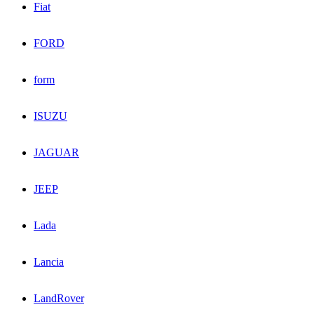
Fiat
FORD
form
ISUZU
JAGUAR
JEEP
Lada
Lancia
LandRover