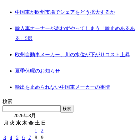
中国車が欧州市場でシェアをどう拡大するか
輸入車オーナーが思わずやってしまう「輪止めあるあ
る」5選
欧州自動車メーカー、川の水位が下がりコスト上昇
夏季休暇のお知らせ
輸出を止められない中国車メーカーの事情
検索
検索
2026年8月
月
火
水
木
金
土
日
1
2
3
4
5
6
7
8
9