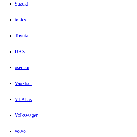
Suzuki
topics
Toyota
UAZ
usedcar
Vauxhall
VLADA
Volkswagen
volvo