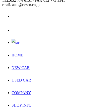
TEL.052-774-6151 / FAX.052-775-3341
email. auto@riesen.co.jp
HOME
NEW CAR
USED CAR
COMPANY
SHOP INFO