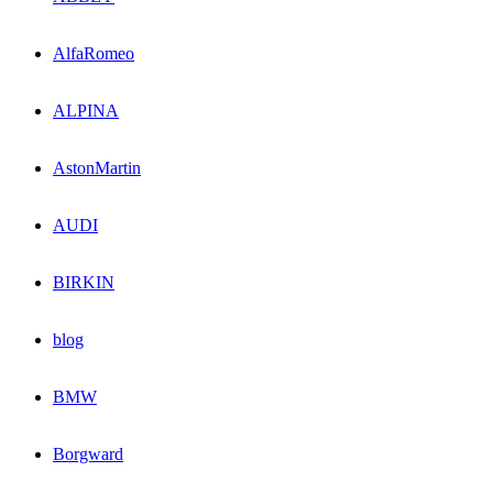
AlfaRomeo
ALPINA
AstonMartin
AUDI
BIRKIN
blog
BMW
Borgward