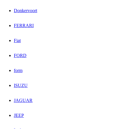
Donkervoort
FERRARI
Fiat
FORD
form
ISUZU
JAGUAR
JEEP