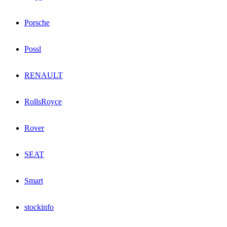
Porsche
Possl
RENAULT
RollsRoyce
Rover
SEAT
Smart
stockinfo