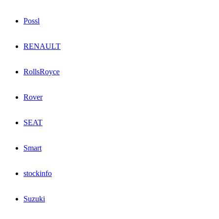
Possl
RENAULT
RollsRoyce
Rover
SEAT
Smart
stockinfo
Suzuki