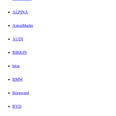
ALPINA
AstonMartin
AUDI
BIRKIN
blog
BMW
Borgward
BYD