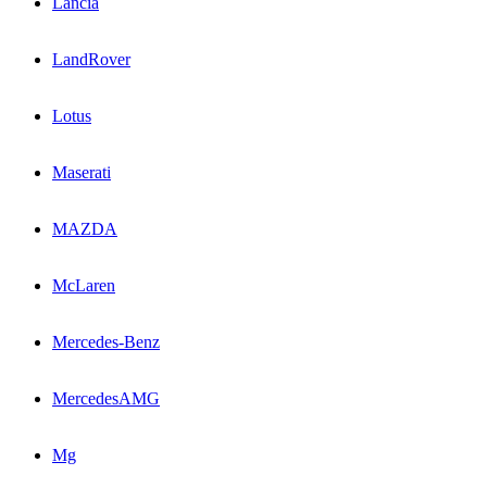
Lancia
LandRover
Lotus
Maserati
MAZDA
McLaren
Mercedes-Benz
MercedesAMG
Mg