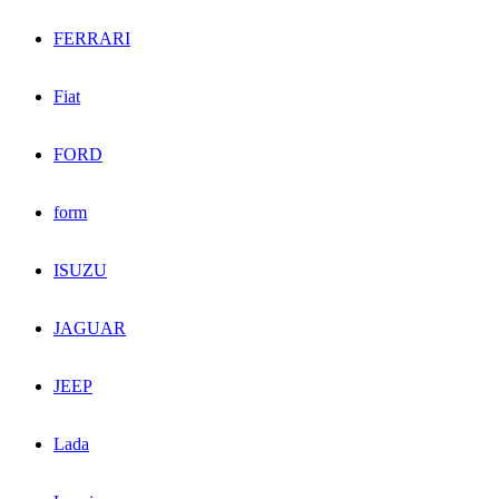
FERRARI
Fiat
FORD
form
ISUZU
JAGUAR
JEEP
Lada