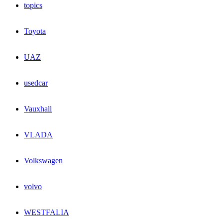
topics
Toyota
UAZ
usedcar
Vauxhall
VLADA
Volkswagen
volvo
WESTFALIA