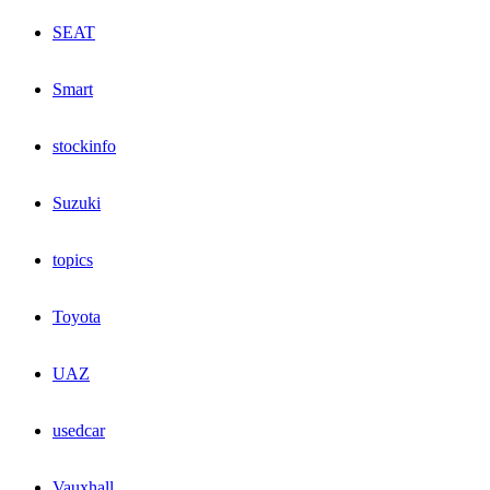
SEAT
Smart
stockinfo
Suzuki
topics
Toyota
UAZ
usedcar
Vauxhall