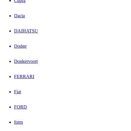
Cupra
Dacia
DAIHATSU
Dodge
Donkervoort
FERRARI
Fiat
FORD
form