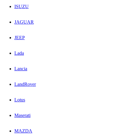
ISUZU
JAGUAR
JEEP
Lada
Lancia
LandRover
Lotus
Maserati
MAZDA