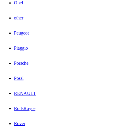
Opel
other
Peugeot
Piaggio
Porsche
Possl
RENAULT
RollsRoyce
Rover