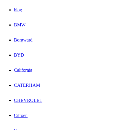
blog
BMW
Borgward
BYD
California
CATERHAM
CHEVROLET
Citroen