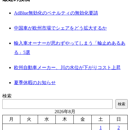
AdBlue無効化のペナルティの無効化要請
中国車が欧州市場でシェアをどう拡大するか
輸入車オーナーが思わずやってしまう「輪止めあるあ
る」5選
欧州自動車メーカー、川の水位が下がりコスト上昇
夏季休暇のお知らせ
検索
検索
2026年8月
月
火
水
木
金
土
日
1
2