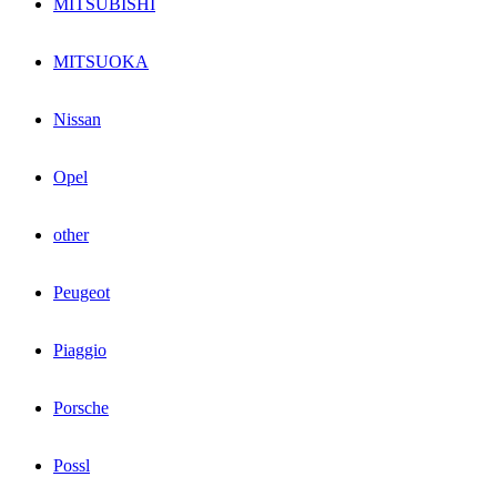
MITSUBISHI
MITSUOKA
Nissan
Opel
other
Peugeot
Piaggio
Porsche
Possl