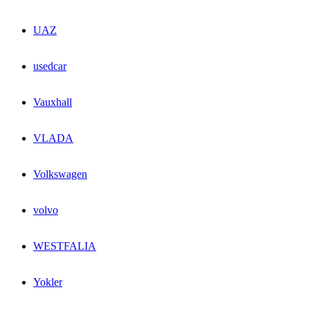
UAZ
usedcar
Vauxhall
VLADA
Volkswagen
volvo
WESTFALIA
Yokler