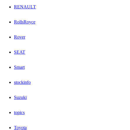
RENAULT
RollsRoyce
Rover
SEAT
Smart
stockinfo
Suzuki
topics
Toyota