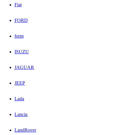
Fiat
FORD
form
ISUZU
JAGUAR
JEEP
Lada
Lancia
LandRover