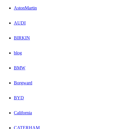
AstonMartin
AUDI
BIRKIN
blog
BMW
Borgward
BYD
California
CATERHAM