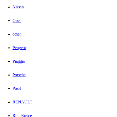
Nissan
Opel
other
Peugeot
Piaggio
Porsche
Possl
RENAULT
RollsRoyce