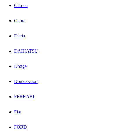
Citroen
Cupra
Dacia
DAIHATSU
Dodge
Donkervoort
FERRARI
Fiat
FORD