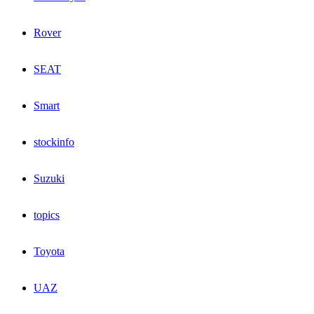
Rover
SEAT
Smart
stockinfo
Suzuki
topics
Toyota
UAZ