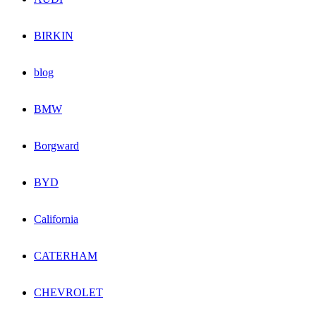
BIRKIN
blog
BMW
Borgward
BYD
California
CATERHAM
CHEVROLET