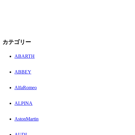
カテゴリー
ABARTH
ABBEY
AlfaRomeo
ALPINA
AstonMartin
AUDI