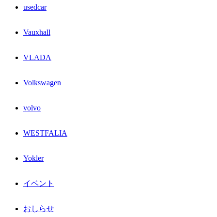
usedcar
Vauxhall
VLADA
Volkswagen
volvo
WESTFALIA
Yokler
イベント
おしらせ