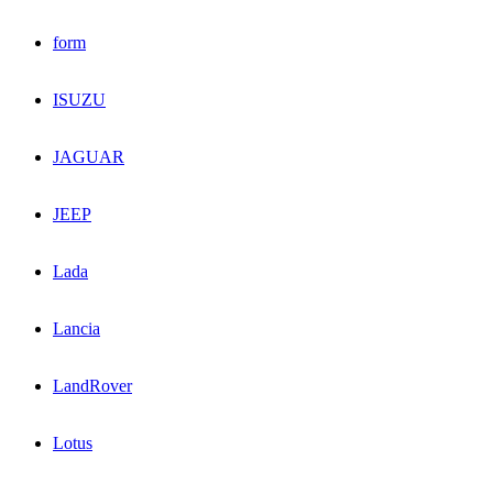
form
ISUZU
JAGUAR
JEEP
Lada
Lancia
LandRover
Lotus