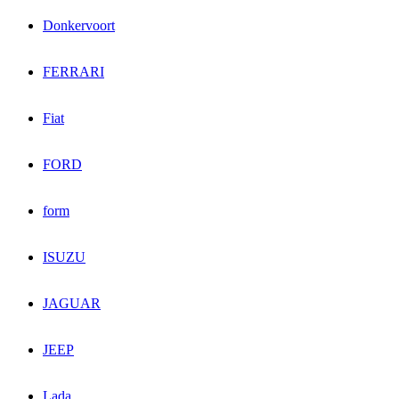
Donkervoort
FERRARI
Fiat
FORD
form
ISUZU
JAGUAR
JEEP
Lada