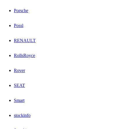
Porsche
Possl
RENAULT
RollsRoyce
Rover
SEAT
Smart
stockinfo