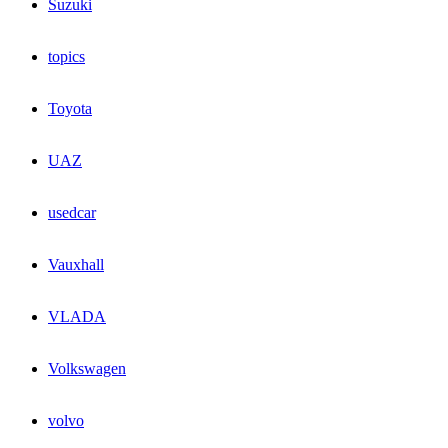
Suzuki
topics
Toyota
UAZ
usedcar
Vauxhall
VLADA
Volkswagen
volvo