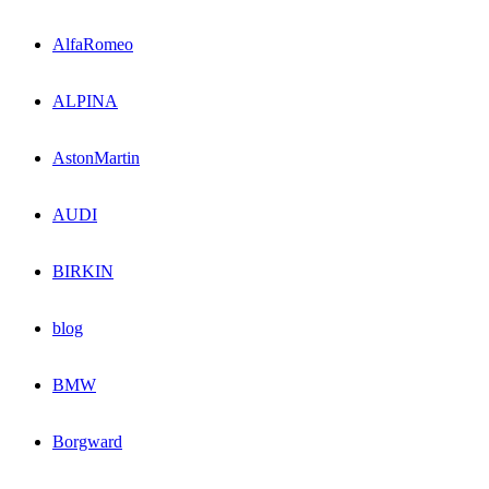
AlfaRomeo
ALPINA
AstonMartin
AUDI
BIRKIN
blog
BMW
Borgward