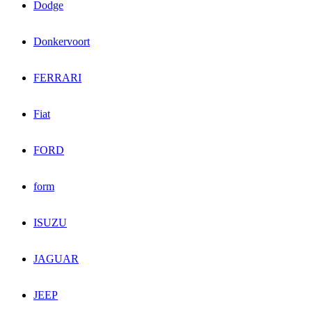
Dodge
Donkervoort
FERRARI
Fiat
FORD
form
ISUZU
JAGUAR
JEEP