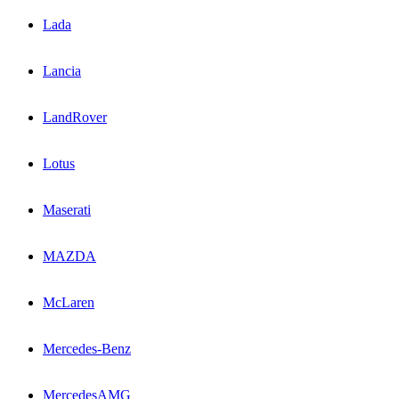
Lada
Lancia
LandRover
Lotus
Maserati
MAZDA
McLaren
Mercedes-Benz
MercedesAMG