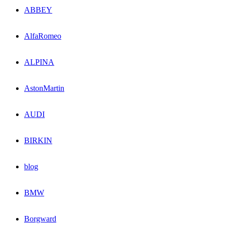
ABBEY
AlfaRomeo
ALPINA
AstonMartin
AUDI
BIRKIN
blog
BMW
Borgward