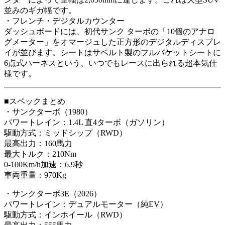
並みのギガ幅です。
・フレンチ・デジタルカウンター
ダッシュボードには、初代サンク ターボの「10個のアナロ
グメーター」をオマージュした正方形のデジタルディスプレ
イが並びます。シートはサベルト製のフルバケットシートに
6点式ハーネスという、いつでもレースに出られる超本気仕
様です。
■スペックまとめ
・サンクターボ（1980）
パワートレイン：
1.4L 直4ターボ（ガソリン）
駆動方式：ミッドシップ（RWD）
最高出力：160馬力
最大トルク：210Nm
0-100Km/h加速：6.9秒
車両重量：970Kg
・サンクターボ3E（2026）
パワートレイン：デュアルモーター（純EV）
駆動方式：インホイール（RWD）