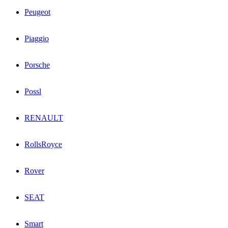
Peugeot
Piaggio
Porsche
Possl
RENAULT
RollsRoyce
Rover
SEAT
Smart