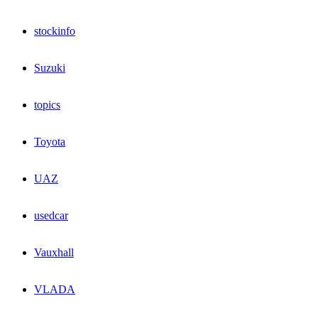
stockinfo
Suzuki
topics
Toyota
UAZ
usedcar
Vauxhall
VLADA