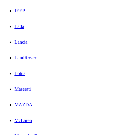
JEEP
Lada
Lancia
LandRover
Lotus
Maserati
MAZDA
McLaren