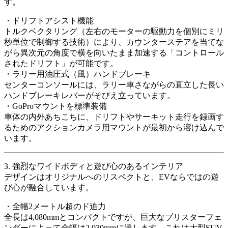
す。
・ドリフトアシスト機能
トルクベクタリング（左右のモーターの駆動力を個別にミリ
秒単位で制御する技術）により、カウンターステアを当てな
がら異次元の角度で横を向いたまま加速する「コントロール
されたドリフト」が可能です。
・ラリー用油圧式（風）ハンドブレーキ
センターコンソールには、ラリー車さながらの直立した長い
ハンドブレーキレバーがそびえ立っています。
・GoProマウントを標準装備
車体の内外あちこちに、ドリフトやサーキット走行を録画す
るためのアクションカメラ用マウントが最初から溶け込んで
います。
3. 強烈なワイドボディと遊び心のあるインテリア
デザインはオリジナルへのリスペクトと、EVならではの遊
び心が融合しています。
・全幅2メートル超のド迫力
全長は4,080mmとコンパクトですが、巨大なブリスターフェ
ンダーによって全幅は2,030mmに達します。これは大型SUV