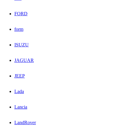
FORD
form
ISUZU
JAGUAR
JEEP
Lada
Lancia
LandRover