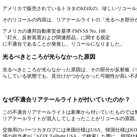
アメリカで販売されているトヨタのbZ4Xの、珍しいリコー
そのリコールの内容は、リアテールライトの「光るべき部分
アメリカの連邦自動車安全基準 FMVSS No. 108
「灯火、反射装置および関連部品」に関する規定
に不適合であることが発覚し、リコールになりました。
光るべきところが光らなかった原因
光るべきところが光らなかった原因は、その部分が反射板（
らしている状態でも、見分けがつかなかった可能性が高い不
なぜ不適合リアテールライトが付いていたのか？
この不適合リアテールライトは新車から付いていたものでは
リアテールライトが混入してしまったことがリコールの原因
交換用のパーツカタログには米国仕様はUSA、韓国仕様はK
場の担当者が「bZ4X Taillight USA」で検索した