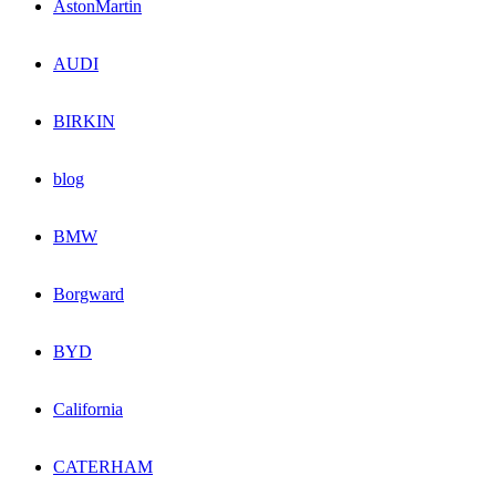
AstonMartin
AUDI
BIRKIN
blog
BMW
Borgward
BYD
California
CATERHAM