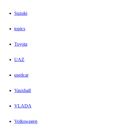
Suzuki
topics
Toyota
UAZ
usedcar
Vauxhall
VLADA
Volkswagen