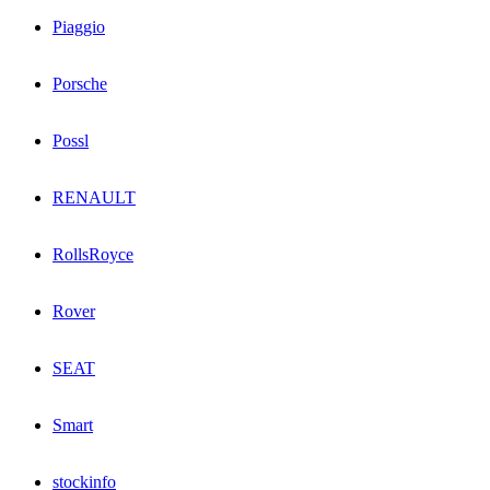
Piaggio
Porsche
Possl
RENAULT
RollsRoyce
Rover
SEAT
Smart
stockinfo