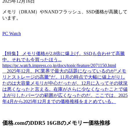
2025年12月16日
メモリ（DRAM）やNANDフラッシュ、SSD価格が高騰して
います。
PC Watch
【特集】 メモリ価格が2.8倍に爆上げ。SSDも合わせて高騰
中。それでも今買ったほう...
https://pc.watch.impress.co.jp/docs/topic/feature/2071150.html
2025年12月、PC業界で最大の話題になっているのが“メモ
リとストレージの高騰”だ。11月の時点で大幅に値上がりし
たのは大容量メモリが中心だったが、12月に入ってその状況
は悪くなったと言える。在庫がさらに少なくなったことで値
上がりしたパーツの範囲が広くなったのだ。ここでは、2025
年4月から2025年12月までの価格推移をまとめている。
価格.comのDDR5 16GBのメモリー価格推移