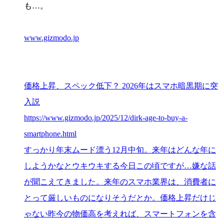
も…。
www.gizmodo.jp
価格上昇、スペック低下？ 2026年はスマホ暗黒期に突
入説
https://www.gizmodo.jp/2025/12/dirk-age-to-buy-a-
smartphone.html
すっかり年末ムード漂う12月中旬。来年はどんな年に
しようかなとウキウキする今日この頃ですが…嫌な話
が聞こえてきました。来年のスマホ業界は、消費者に
とって厳しいものになりそうだとか。価格上昇だけじ
ゃない昨今の物価高を考えれば、スマートフォンを含