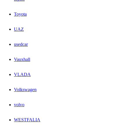
Toyota
UAZ
usedcar
Vauxhall
VLADA
Volkswagen
volvo
WESTFALIA