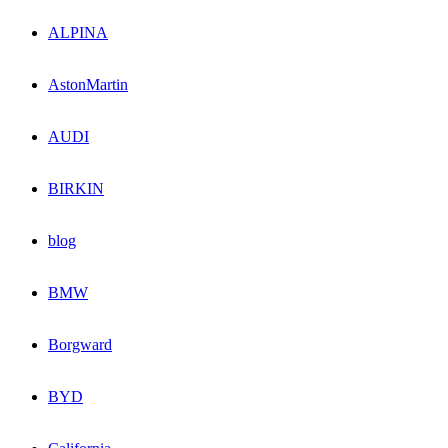
ALPINA
AstonMartin
AUDI
BIRKIN
blog
BMW
Borgward
BYD