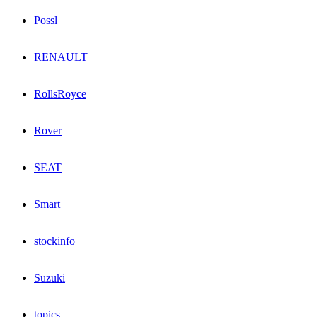
Possl
RENAULT
RollsRoyce
Rover
SEAT
Smart
stockinfo
Suzuki
topics