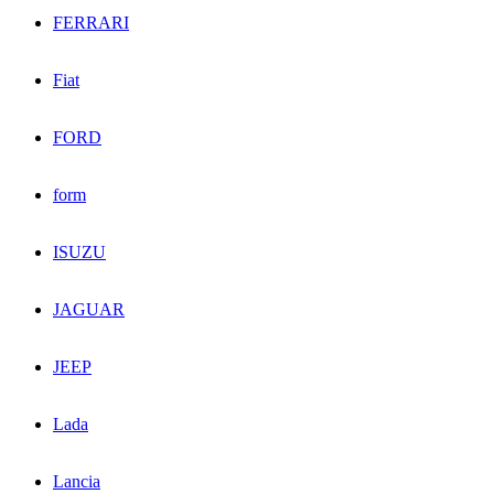
FERRARI
Fiat
FORD
form
ISUZU
JAGUAR
JEEP
Lada
Lancia