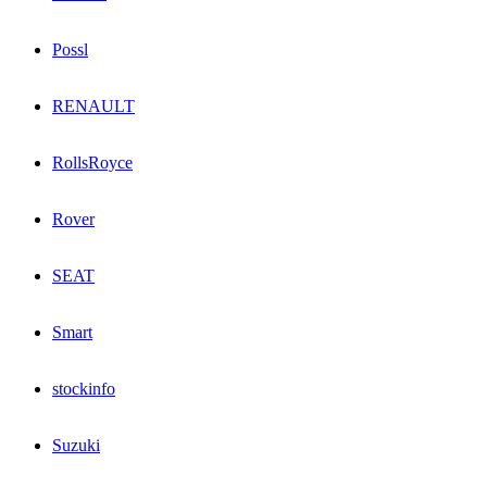
Possl
RENAULT
RollsRoyce
Rover
SEAT
Smart
stockinfo
Suzuki