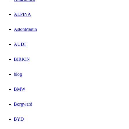
ALPINA
AstonMartin
AUDI
BIRKIN
blog
BMW
Borgward
BYD