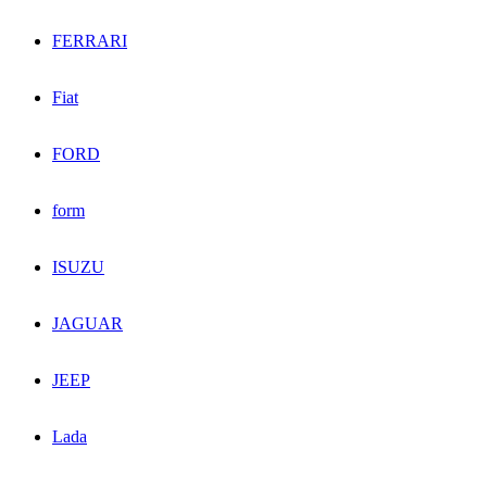
FERRARI
Fiat
FORD
form
ISUZU
JAGUAR
JEEP
Lada