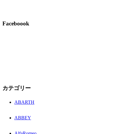
Faceboook
カテゴリー
ABARTH
ABBEY
AlfaRomeo