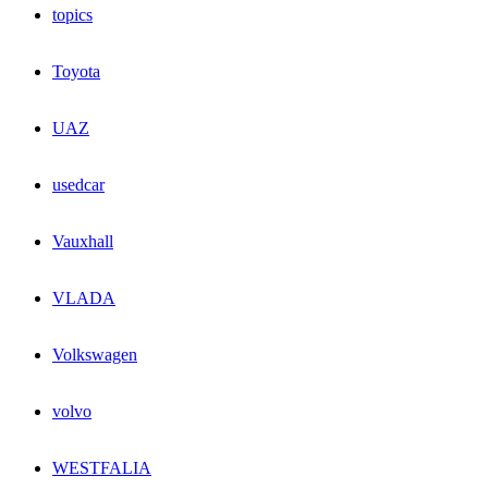
topics
Toyota
UAZ
usedcar
Vauxhall
VLADA
Volkswagen
volvo
WESTFALIA