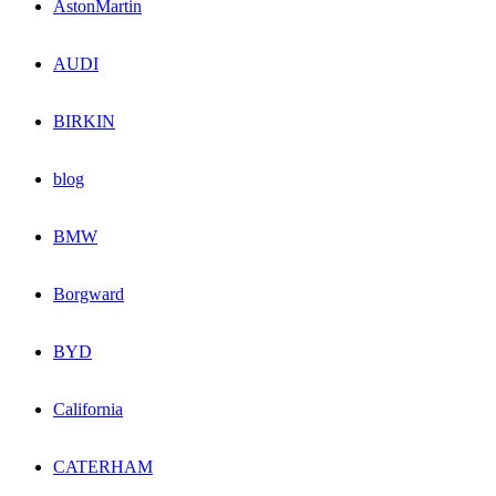
AstonMartin
AUDI
BIRKIN
blog
BMW
Borgward
BYD
California
CATERHAM