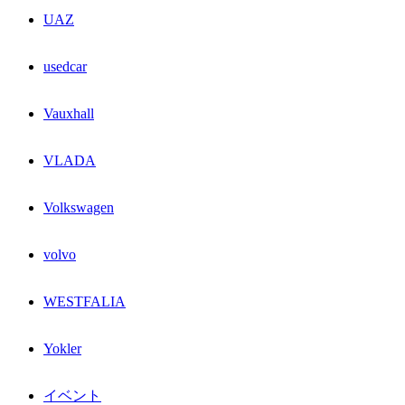
UAZ
usedcar
Vauxhall
VLADA
Volkswagen
volvo
WESTFALIA
Yokler
イベント