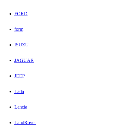
FORD
form
ISUZU
JAGUAR
JEEP
Lada
Lancia
LandRover