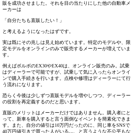
販を成功させました。それを目の当たりにした他の自動車メ
ーカーは
「自分たちも直販したい！」
と考えるようになったはずです。
実は既にその兆しは見え始めています。特定のモデルや、限
定モデルをオンラインのみで販売するメーカーが増えていま
す。
例えばボルボのEX30やEX40は、オンライン販売のみ。試乗
はディーラーで可能ですが、試乗して気に入ったらオンライ
ンで購入手続きを行います。点検や修理はディーラーにて行
う流れになります。
恐らく今後は少しずつ直販モデルを増やしつつ、ディーラー
の役割を再定義するのだと思います。
直販のメリットはメーカーだけではありません。購入者にと
って、新車を購入すると言う面倒なイベントを簡素化できま
す。また、自分の値引は10万円だったのに、同じ車をSNSで
40万円値引きで買った人がいる…、と言うような不公平もな