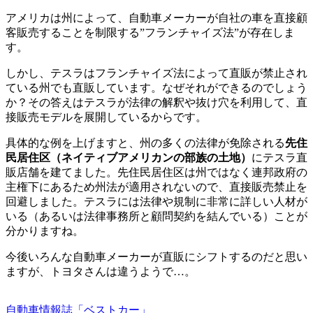
アメリカは州によって、自動車メーカーが自社の車を直接顧
客販売することを制限する”フランチャイズ法”が存在しま
す。
しかし、テスラはフランチャイズ法によって直販が禁止され
ている州でも直販しています。なぜそれができるのでしょう
か？その答えはテスラが法律の解釈や抜け穴を利用して、直
接販売モデルを展開しているからです。
具体的な例を上げますと、州の多くの法律が免除される
先住
民居住区（ネイティブアメリカンの部族の土地）
にテスラ直
販店舗を建てました。先住民居住区は州ではなく連邦政府の
主権下にあるため州法が適用されないので、直接販売禁止を
回避しました。テスラには法律や規制に非常に詳しい人材が
いる（あるいは法律事務所と顧問契約を結んでいる）ことが
分かりますね。
今後いろんな自動車メーカーが直販にシフトするのだと思い
ますが、トヨタさんは違うようで…。
自動車情報誌「ベストカー」