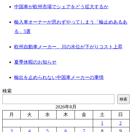
中国車が欧州市場でシェアをどう拡大するか
輸入車オーナーが思わずやってしまう「輪止めあるあ
る」5選
欧州自動車メーカー、川の水位が下がりコスト上昇
夏季休暇のお知らせ
輸出を止められない中国車メーカーの事情
検索
検索
2026年8月
月
火
水
木
金
土
日
1
2
3
4
5
6
7
8
9