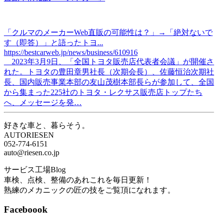
「クルマのメーカーWeb直販の可能性は？」→「絶対ないで
す（即答）」と語ったトヨ...
https://bestcarweb.jp/news/business/610916
2023年3月9日、「全国トヨタ販売店代表者会議」が開催さ
れた。トヨタの豊田章男社長（次期会長）、佐藤恒治次期社
長、国内販売事業本部の友山茂樹本部長らが参加して、全国
から集まった225社のトヨタ・レクサス販売店トップたち
へ、メッセージを発…
好きな車と、暮らそう。
AUTORIESEN
052-774-6151
auto@riesen.co.jp
サービス工場Blog
車検、点検、整備のあれこれを毎日更新！
熟練のメカニックの匠の技をご覧頂になれます。
Faceboook