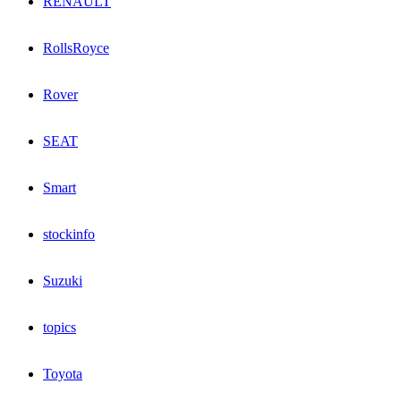
RENAULT
RollsRoyce
Rover
SEAT
Smart
stockinfo
Suzuki
topics
Toyota