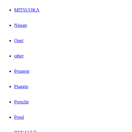
MITSUOKA
Nissan
Opel
other
Peugeot
Piaggio
Porsche
Possl