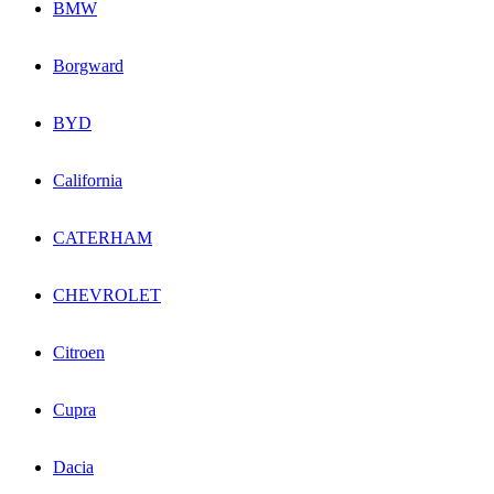
BMW
Borgward
BYD
California
CATERHAM
CHEVROLET
Citroen
Cupra
Dacia