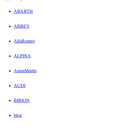
ABARTH
ABBEY
AlfaRomeo
ALPINA
AstonMartin
AUDI
BIRKIN
blog