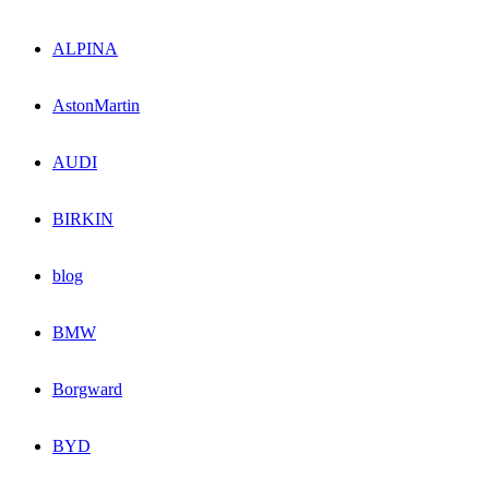
ALPINA
AstonMartin
AUDI
BIRKIN
blog
BMW
Borgward
BYD