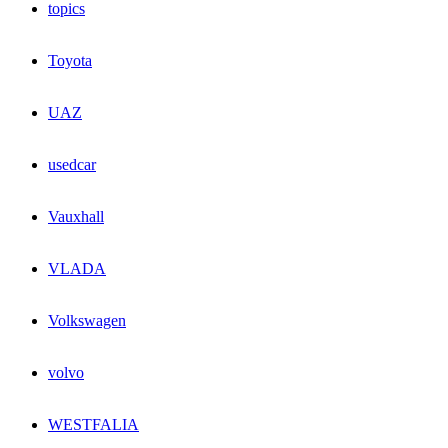
topics
Toyota
UAZ
usedcar
Vauxhall
VLADA
Volkswagen
volvo
WESTFALIA