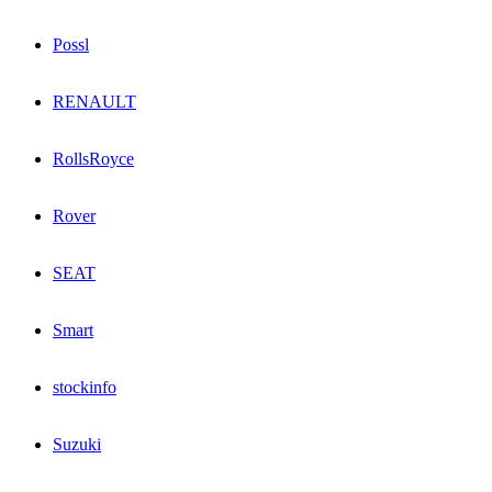
Possl
RENAULT
RollsRoyce
Rover
SEAT
Smart
stockinfo
Suzuki