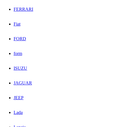
FERRARI
Fiat
FORD
form
ISUZU
JAGUAR
JEEP
Lada