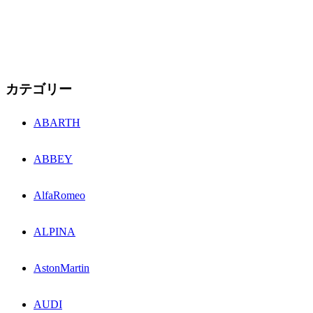
カテゴリー
ABARTH
ABBEY
AlfaRomeo
ALPINA
AstonMartin
AUDI