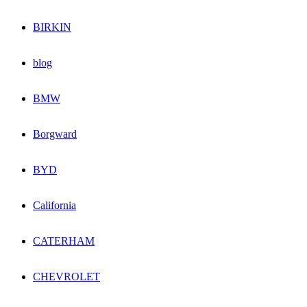
BIRKIN
blog
BMW
Borgward
BYD
California
CATERHAM
CHEVROLET