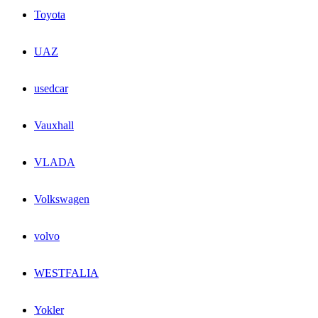
Toyota
UAZ
usedcar
Vauxhall
VLADA
Volkswagen
volvo
WESTFALIA
Yokler