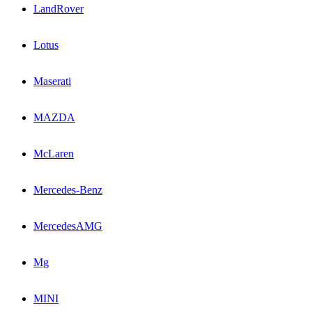
LandRover
Lotus
Maserati
MAZDA
McLaren
Mercedes-Benz
MercedesAMG
Mg
MINI