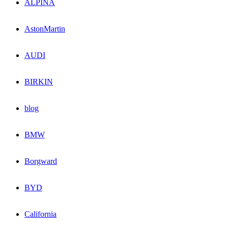
ALPINA
AstonMartin
AUDI
BIRKIN
blog
BMW
Borgward
BYD
California