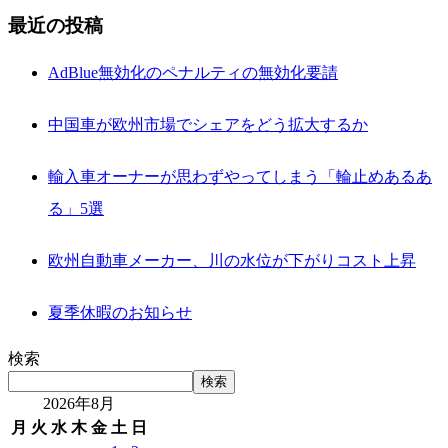
最近の投稿
AdBlue無効化のペナルティの無効化要請
中国車が欧州市場でシェアをどう拡大するか
輸入車オーナーが思わずやってしまう「輪止めあるあ
る」5選
欧州自動車メーカー、川の水位が下がりコスト上昇
夏季休暇のお知らせ
検索
検索
2026年8月
月
火
水
木
金
土
日