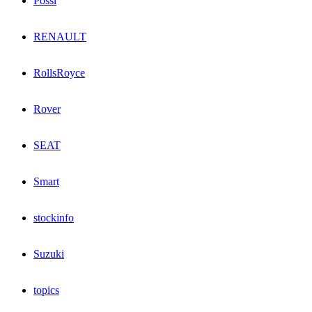
Possl
RENAULT
RollsRoyce
Rover
SEAT
Smart
stockinfo
Suzuki
topics