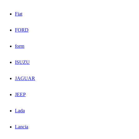
Fiat
FORD
form
ISUZU
JAGUAR
JEEP
Lada
Lancia