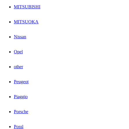
MITSUBISHI
MITSUOKA
Nissan
Opel
other
Peugeot
Piaggio
Porsche
Possl