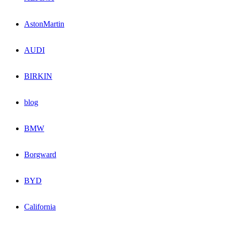
AstonMartin
AUDI
BIRKIN
blog
BMW
Borgward
BYD
California