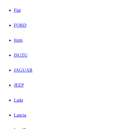
Fiat
FORD
form
ISUZU
JAGUAR
JEEP
Lada
Lancia