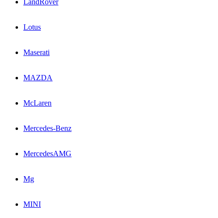
LandRover
Lotus
Maserati
MAZDA
McLaren
Mercedes-Benz
MercedesAMG
Mg
MINI