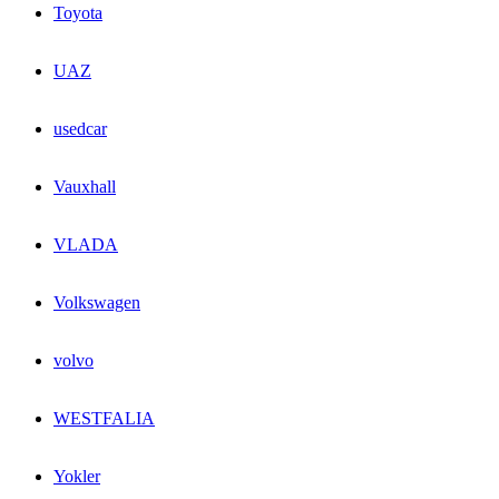
Toyota
UAZ
usedcar
Vauxhall
VLADA
Volkswagen
volvo
WESTFALIA
Yokler