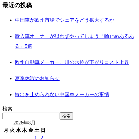
最近の投稿
中国車が欧州市場でシェアをどう拡大するか
輸入車オーナーが思わずやってしまう「輪止めあるあ
る」5選
欧州自動車メーカー、川の水位が下がりコスト上昇
夏季休暇のお知らせ
輸出を止められない中国車メーカーの事情
検索
検索
2026年8月
月
火
水
木
金
土
日
1
2