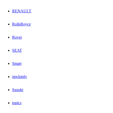
RENAULT
RollsRoyce
Rover
SEAT
Smart
stockinfo
Suzuki
topics