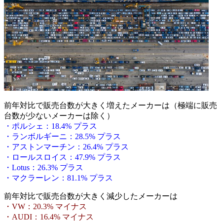
前年対比で販売台数が大きく増えたメーカーは（極端に販売
台数が少ないメーカーは除く）
・ポルシェ：18.4% プラス
・ランボルギーニ：28.5% プラス
・アストンマーチン：26.4% プラス
・ロールスロイス：47.9% プラス
・Lotus：26.3% プラス
・マクラーレン：81.1% プラス
前年対比で販売台数が大きく減少したメーカーは
・VW：20.3% マイナス
・AUDI：16.4% マイナス