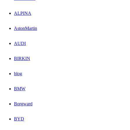
ALPINA
AstonMartin
AUDI
BIRKIN
blog
BMW
Borgward
BYD