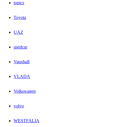
topics
Toyota
UAZ
usedcar
Vauxhall
VLADA
Volkswagen
volvo
WESTFALIA