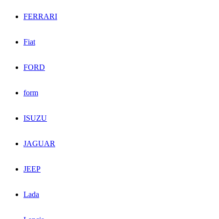
FERRARI
Fiat
FORD
form
ISUZU
JAGUAR
JEEP
Lada