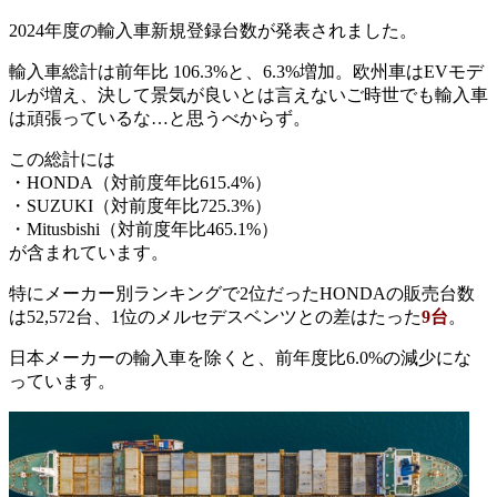
2024年度の輸入車新規登録台数が発表されました。
輸入車総計は前年比 106.3%と、6.3%増加。欧州車はEVモデ
ルが増え、決して景気が良いとは言えないご時世でも輸入車
は頑張っているな…と思うべからず。
この総計には
・HONDA（対前度年比615.4%）
・SUZUKI（対前度年比725.3%）
・Mitusbishi（対前度年比465.1%）
が含まれています。
特にメーカー別ランキングで2位だったHONDAの販売台数
は52,572台、1位のメルセデスベンツとの差はたった
9台
。
日本メーカーの輸入車を除くと、前年度比6.0%の減少にな
っています。