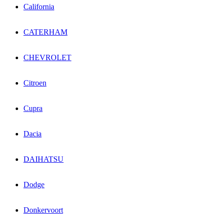
California
CATERHAM
CHEVROLET
Citroen
Cupra
Dacia
DAIHATSU
Dodge
Donkervoort