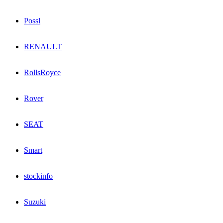
Possl
RENAULT
RollsRoyce
Rover
SEAT
Smart
stockinfo
Suzuki