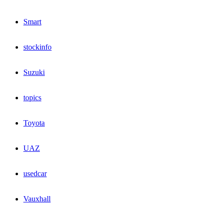
Smart
stockinfo
Suzuki
topics
Toyota
UAZ
usedcar
Vauxhall