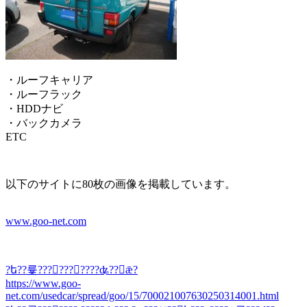
・ルーフキャリア
・ルーフラック
・HDDナビ
・バックカメラ
ETC
以下のサイトに80枚の画像を掲載しています。
www.goo-net.com
?ե??륯??????󡡥????ʥ??󡡣ǣ?
https://www.goo-
net.com/usedcar/spread/goo/15/700021007630250314001.html