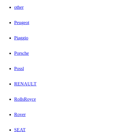
other
Peugeot
Piaggio
Porsche
Possl
RENAULT
RollsRoyce
Rover
SEAT