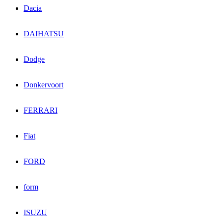
Dacia
DAIHATSU
Dodge
Donkervoort
FERRARI
Fiat
FORD
form
ISUZU