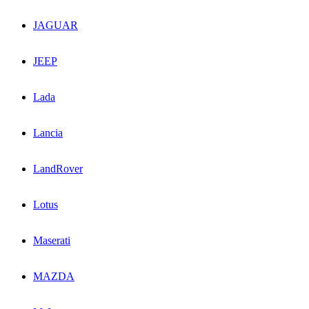
JAGUAR
JEEP
Lada
Lancia
LandRover
Lotus
Maserati
MAZDA