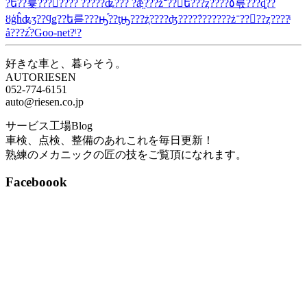
?ե??륯??????? ?????ʥ??? ?ǣ̤???ż־??󡣥ե???ȥ????٥륷???ȡ??
ȣģĥʥӡ??ϥǥ??ե륻???ԣ֡??ţԣ???żָ????ʤ????ܺ???????ż־??󥵥??ȥ????ͥ
å???ż֡?Goo-net?ˡ?
好きな車と、暮らそう。
AUTORIESEN
052-774-6151
auto@riesen.co.jp
サービス工場Blog
車検、点検、整備のあれこれを毎日更新！
熟練のメカニックの匠の技をご覧頂になれます。
Faceboook