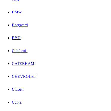
BMW
Borgward
BYD
California
CATERHAM
CHEVROLET
Citroen
Cupra