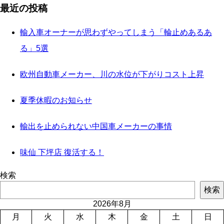
最近の投稿
輸入車オーナーが思わずやってしまう「輪止めあるあ
る」5選
欧州自動車メーカー、川の水位が下がりコスト上昇
夏季休暇のお知らせ
輸出を止められない中国車メーカーの事情
味仙 下坪店 復活する！
検索
検索
2026年8月
月
火
水
木
金
土
日