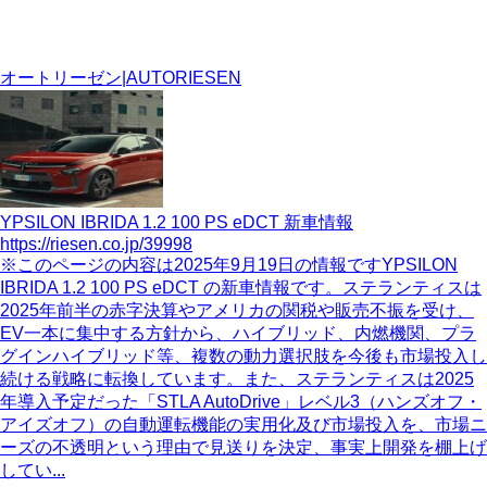
オートリーゼン|AUTORIESEN
YPSILON IBRIDA 1.2 100 PS eDCT 新車情報
https://riesen.co.jp/39998
※このページの内容は2025年9月19日の情報ですYPSILON
IBRIDA 1.2 100 PS eDCT の新車情報です。ステランティスは
2025年前半の赤字決算やアメリカの関税や販売不振を受け、
EV一本に集中する方針から、ハイブリッド、内燃機関、プラ
グインハイブリッド等、複数の動力選択肢を今後も市場投入し
続ける戦略に転換しています。また、ステランティスは2025
年導入予定だった「STLA AutoDrive」レベル3（ハンズオフ・
アイズオフ）の自動運転機能の実用化及び市場投入を、市場ニ
ーズの不透明という理由で見送りを決定、事実上開発を棚上げ
してい...