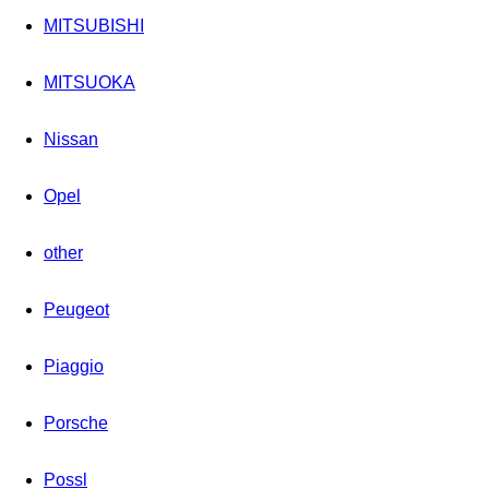
MITSUBISHI
MITSUOKA
Nissan
Opel
other
Peugeot
Piaggio
Porsche
Possl