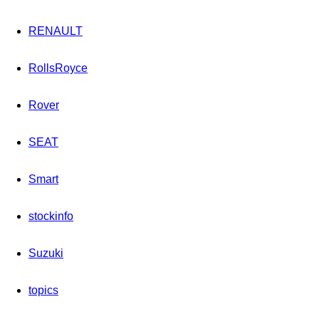
RENAULT
RollsRoyce
Rover
SEAT
Smart
stockinfo
Suzuki
topics