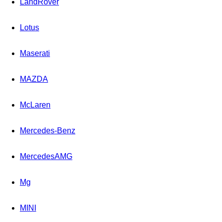
LandRover
Lotus
Maserati
MAZDA
McLaren
Mercedes-Benz
MercedesAMG
Mg
MINI