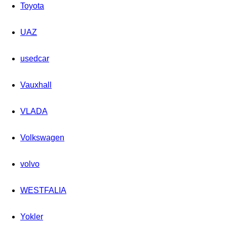
Toyota
UAZ
usedcar
Vauxhall
VLADA
Volkswagen
volvo
WESTFALIA
Yokler