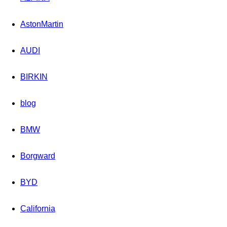
AstonMartin
AUDI
BIRKIN
blog
BMW
Borgward
BYD
California