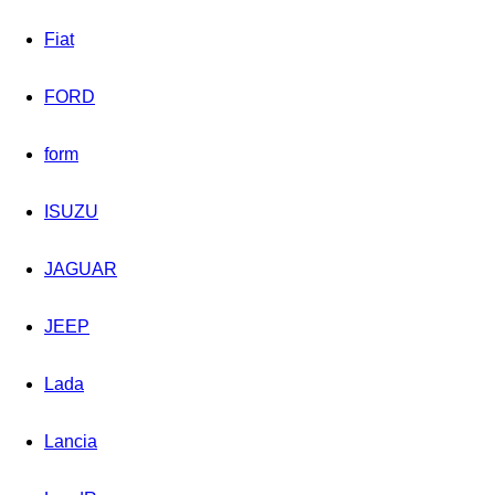
Fiat
FORD
form
ISUZU
JAGUAR
JEEP
Lada
Lancia