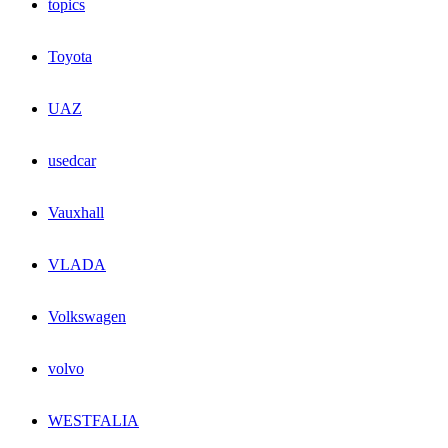
topics
Toyota
UAZ
usedcar
Vauxhall
VLADA
Volkswagen
volvo
WESTFALIA