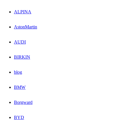
ALPINA
AstonMartin
AUDI
BIRKIN
blog
BMW
Borgward
BYD