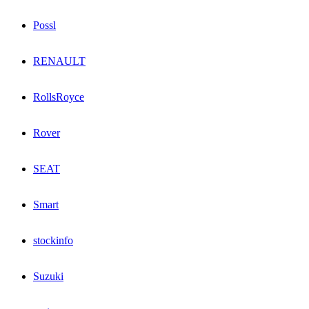
Possl
RENAULT
RollsRoyce
Rover
SEAT
Smart
stockinfo
Suzuki