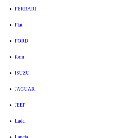
FERRARI
Fiat
FORD
form
ISUZU
JAGUAR
JEEP
Lada
Lancia