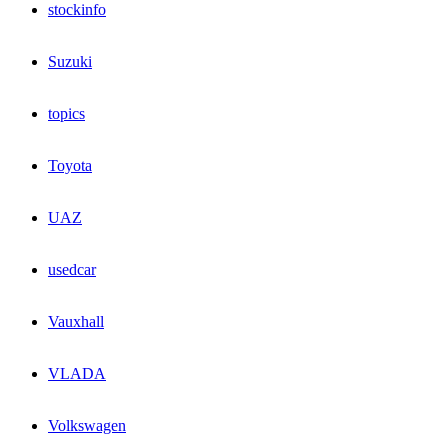
stockinfo
Suzuki
topics
Toyota
UAZ
usedcar
Vauxhall
VLADA
Volkswagen