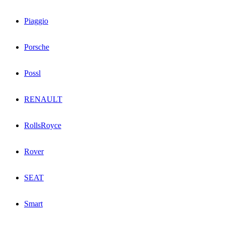
Piaggio
Porsche
Possl
RENAULT
RollsRoyce
Rover
SEAT
Smart