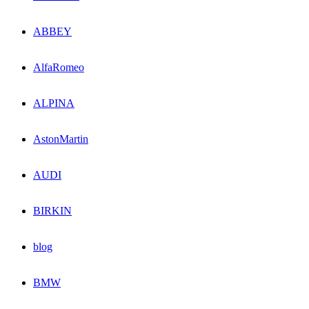
ABBEY
AlfaRomeo
ALPINA
AstonMartin
AUDI
BIRKIN
blog
BMW