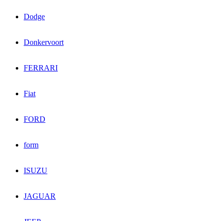
Dodge
Donkervoort
FERRARI
Fiat
FORD
form
ISUZU
JAGUAR