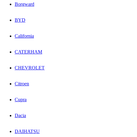
Borgward
BYD
California
CATERHAM
CHEVROLET
Citroen
Cupra
Dacia
DAIHATSU