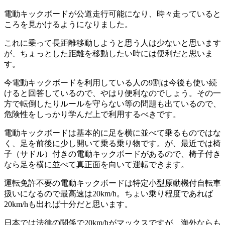
電動キックボードが公道走行可能になり、時々走っていると
ころを見かけるようになりました。
これに乗って長距離移動しようと思う人は少ないと思います
が、ちょっとした距離を移動したい時には便利だと思いま
す。
今電動キックボードを利用している人の9割は今後も使い続
けると回答しているので、やはり便利なのでしょう。その一
方で転倒したりルールを守らない等の問題も出ているので、
危険性をしっかり学んだ上で利用するべきです。
電動キックボードは基本的に足を横に並べて乗るものではな
く、足を前後に少し開いて乗る乗り物です。が、最近では椅
子（サドル）付きの電動キックボードがあるので、椅子付き
なら足を横に並べて真正面を向いて運転できます。
運転免許不要の電動キックボードは特定小型原動機付自転車
扱いになるので最高速は20km/h。ちょい乗り程度であれば
20km/hも出れば十分だと思います。
日本では法律の関係で20km/hがマックスですが、海外ならも