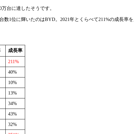
020万台に達したそうです。
台数1位に輝いたのはBYD。2021年とくらべて211%の成長率
年
成長率
211%
40%
10%
13%
34%
43%
32%