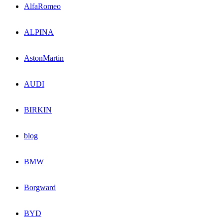
AlfaRomeo
ALPINA
AstonMartin
AUDI
BIRKIN
blog
BMW
Borgward
BYD