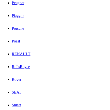
Peugeot
Piaggio
Porsche
Possl
RENAULT
RollsRoyce
Rover
SEAT
Smart