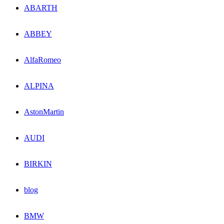
ABARTH
ABBEY
AlfaRomeo
ALPINA
AstonMartin
AUDI
BIRKIN
blog
BMW