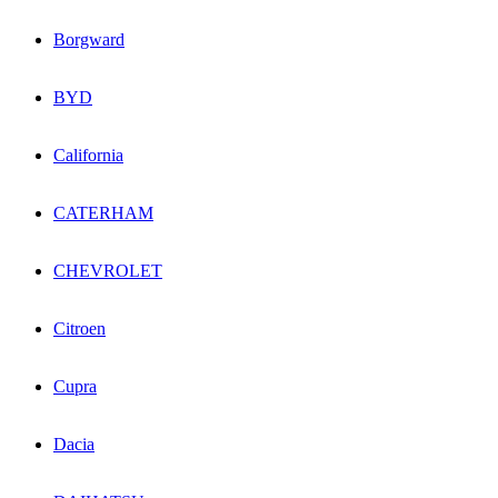
Borgward
BYD
California
CATERHAM
CHEVROLET
Citroen
Cupra
Dacia