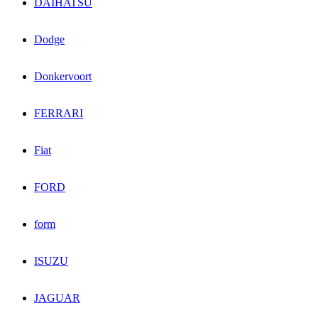
DAIHATSU
Dodge
Donkervoort
FERRARI
Fiat
FORD
form
ISUZU
JAGUAR