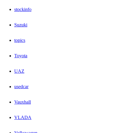
stockinfo
Suzuki
topics
Toyota
UAZ
usedcar
Vauxhall
VLADA
Volkswagen