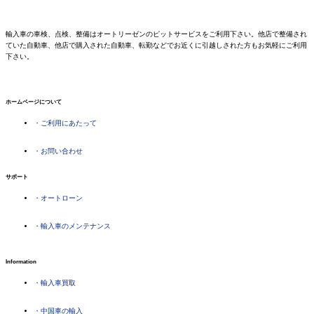
輸入車の車検、点検、整備はオートリーゼンのピットサービスをご利用下さい。他店で整備され
ていた自動車、他店で購入された自動車、転勤などでお近くに引越しされた方もお気軽にご利用
下さい。
ホームページについて
・ご利用にあたって
・お問い合わせ
サポート
・オートローン
・輸入車のメンテナンス
Information
・輸入車買取
・中国車の輸入