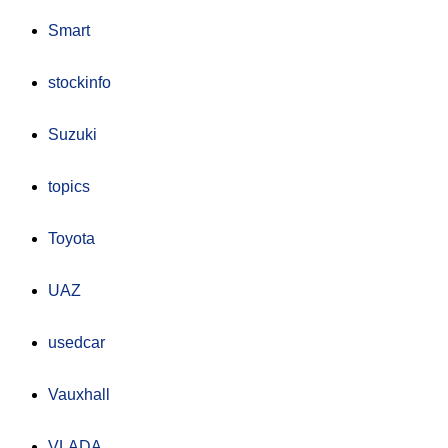
Smart
stockinfo
Suzuki
topics
Toyota
UAZ
usedcar
Vauxhall
VLADA