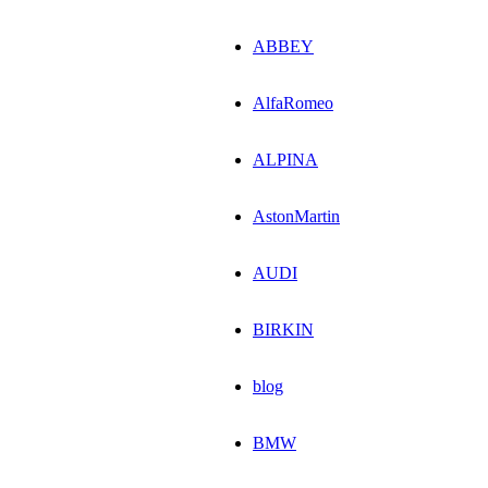
ABBEY
AlfaRomeo
ALPINA
AstonMartin
AUDI
BIRKIN
blog
BMW