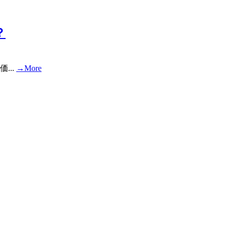
？
...
→More