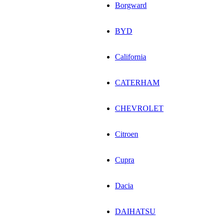
Borgward
BYD
California
CATERHAM
CHEVROLET
Citroen
Cupra
Dacia
DAIHATSU