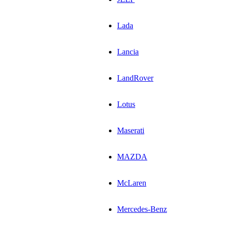
Lada
Lancia
LandRover
Lotus
Maserati
MAZDA
McLaren
Mercedes-Benz