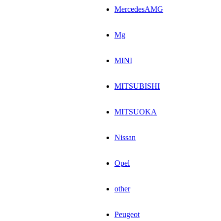
MercedesAMG
Mg
MINI
MITSUBISHI
MITSUOKA
Nissan
Opel
other
Peugeot