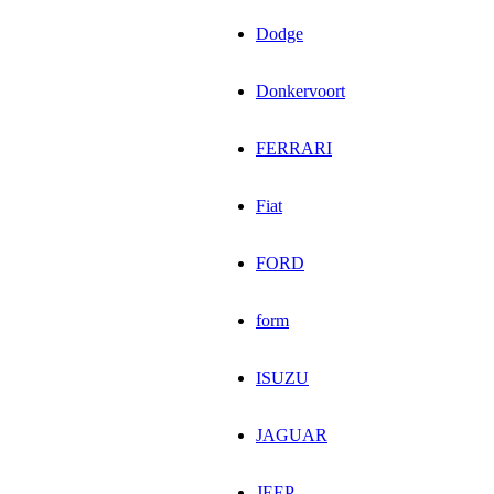
Dodge
Donkervoort
FERRARI
Fiat
FORD
form
ISUZU
JAGUAR
JEEP