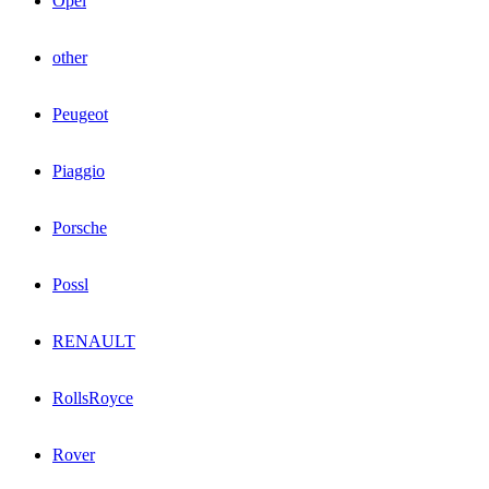
Opel
other
Peugeot
Piaggio
Porsche
Possl
RENAULT
RollsRoyce
Rover