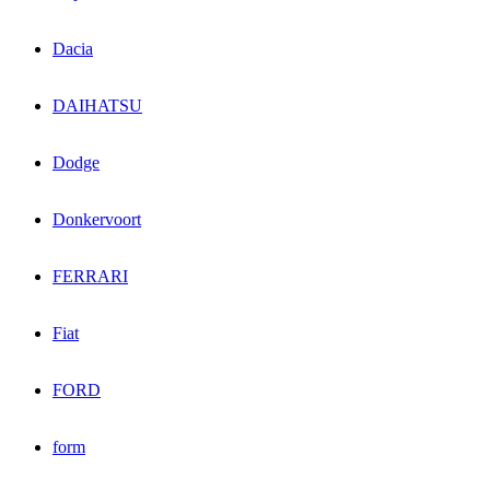
Dacia
DAIHATSU
Dodge
Donkervoort
FERRARI
Fiat
FORD
form