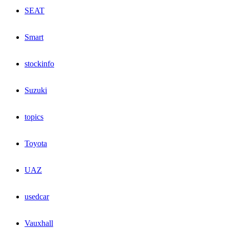
SEAT
Smart
stockinfo
Suzuki
topics
Toyota
UAZ
usedcar
Vauxhall