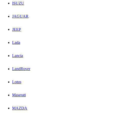
ISUZU
JAGUAR
JEEP
Lada
Lancia
LandRover
Lotus
Maserati
MAZDA