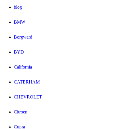
blog
BMW
Borgward
BYD
California
CATERHAM
CHEVROLET
Citroen
Cupra