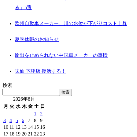
る」5選
欧州自動車メーカー、川の水位が下がりコスト上昇
夏季休暇のお知らせ
輸出を止められない中国車メーカーの事情
味仙 下坪店 復活する！
検索
検索
2026年8月
月
火
水
木
金
土
日
1
2
3
4
5
6
7
8
9
10
11
12
13
14
15
16
17
18
19
20
21
22
23