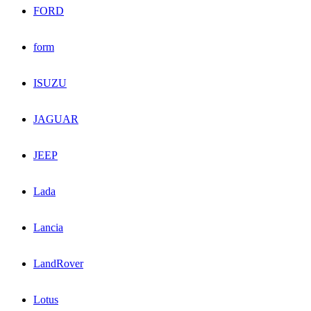
FORD
form
ISUZU
JAGUAR
JEEP
Lada
Lancia
LandRover
Lotus