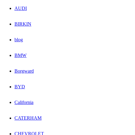
AUDI
BIRKIN
blog
BMW
Borgward
BYD
California
CATERHAM
CHEVROLET