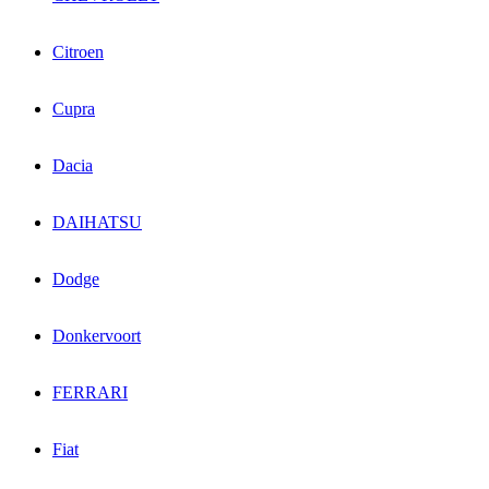
Citroen
Cupra
Dacia
DAIHATSU
Dodge
Donkervoort
FERRARI
Fiat