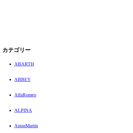
カテゴリー
ABARTH
ABBEY
AlfaRomeo
ALPINA
AstonMartin