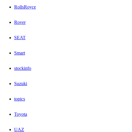
RollsRoyce
Rover
SEAT
Smart
stockinfo
Suzuki
topics
Toyota
UAZ