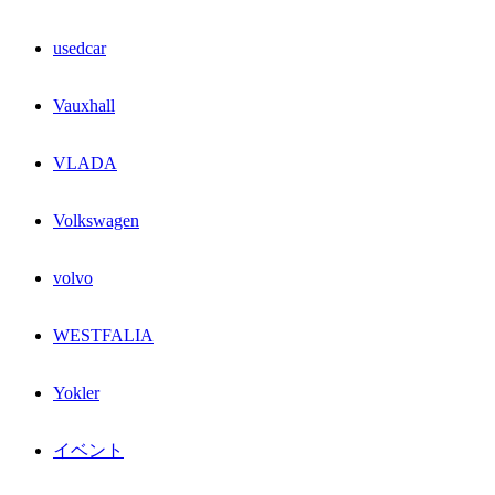
usedcar
Vauxhall
VLADA
Volkswagen
volvo
WESTFALIA
Yokler
イベント