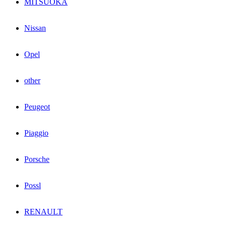
MITSUOKA
Nissan
Opel
other
Peugeot
Piaggio
Porsche
Possl
RENAULT