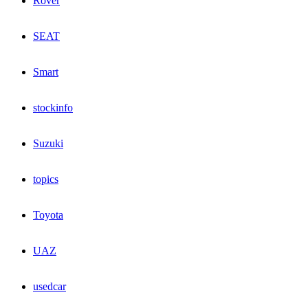
Rover
SEAT
Smart
stockinfo
Suzuki
topics
Toyota
UAZ
usedcar