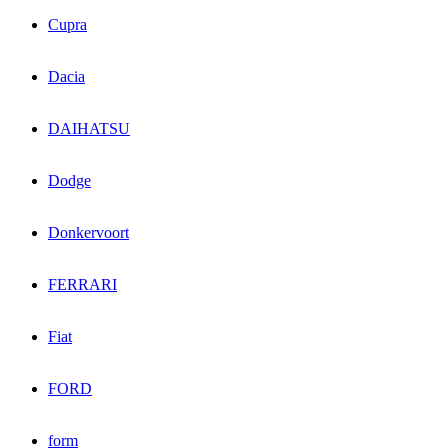
Cupra
Dacia
DAIHATSU
Dodge
Donkervoort
FERRARI
Fiat
FORD
form