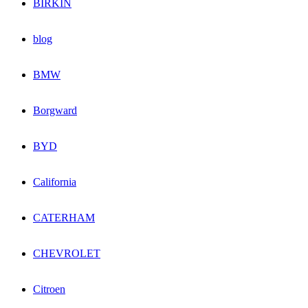
BIRKIN
blog
BMW
Borgward
BYD
California
CATERHAM
CHEVROLET
Citroen