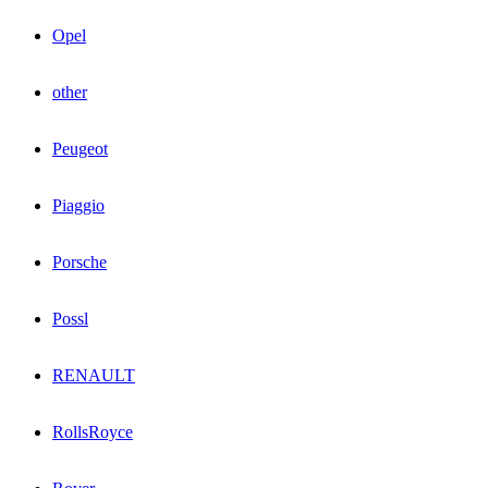
Opel
other
Peugeot
Piaggio
Porsche
Possl
RENAULT
RollsRoyce