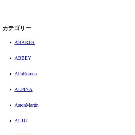
カテゴリー
ABARTH
ABBEY
AlfaRomeo
ALPINA
AstonMartin
AUDI