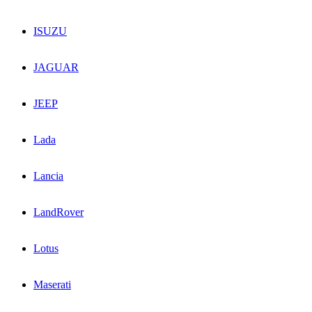
ISUZU
JAGUAR
JEEP
Lada
Lancia
LandRover
Lotus
Maserati